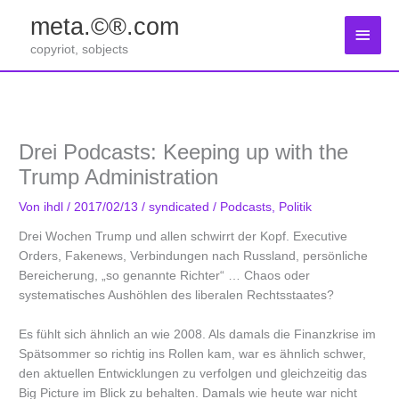
Zum
meta.©®.com
Inhalt
Haup
springen
copyriot, sobjects
Drei Podcasts: Keeping up with the
Trump Administration
Von
ihdl
/
2017/02/13
/
syndicated
/
Podcasts
,
Politik
Drei Wochen Trump und allen schwirrt der Kopf. Executive
Orders, Fakenews, Verbindungen nach Russland, persönliche
Bereicherung, „so genannte Richter“ … Chaos oder
systematisches Aushöhlen des liberalen Rechtsstaates?
Es fühlt sich ähnlich an wie 2008. Als damals die Finanzkrise im
Spätsommer so richtig ins Rollen kam, war es ähnlich schwer,
den aktuellen Entwicklungen zu verfolgen und gleichzeitig das
Big Picture im Blick zu behalten. Damals wie heute war nicht