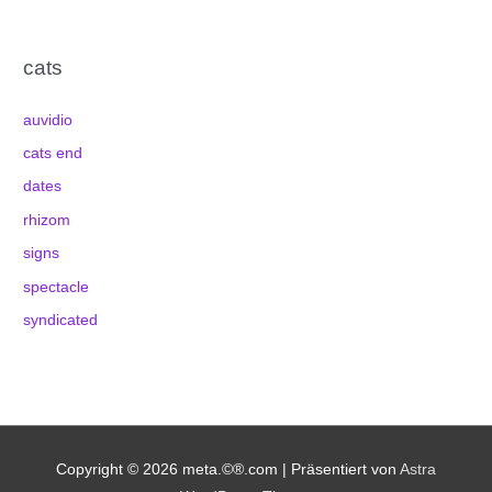
cats
auvidio
cats end
dates
rhizom
signs
spectacle
syndicated
Copyright © 2026
meta.©®.com
| Präsentiert von
Astra