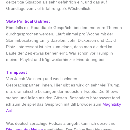
derzeitige Situation als sehr gefährlich ein, und das auf
Grundlage von viel Erfahrung. 2x Wöchentlich.
Slate Political Gabfest
Ebenfalls ein Roundtable-Gespräch, bei dem mehrere Themen
durchgesprochen werden. Läuft einmal pro Woche mit der
Stammbesetzung Emily Bazelon, John Dickerson und David
Plotz. Interessant ist hier zum einen, dass man die drei im
Laufe der Zeit etwas kennenlernt. War schon vor Trump in
meiner Playlist und trägt weiterhin zur Einordnung bei.
Trumpcast
Von Jacob Weisberg und wechselnden
Gesprächspartner_innen. Hier gibt es wirklich sehr viel Trump,
u.a. dramatische Lesungen der neuesten Tweets. Die Shows
stehen und fallen mit den Gästen. Besonders hörenswert fand
ich zum Beispiel das Gespräch mit Bill Browder zum
Magnitsky
Act
.
Was deutschsprachige Podcasts angeht kann ich derzeit nur
Die Lage der Nation
empfehlen. Der Fokus liegt hier zwar