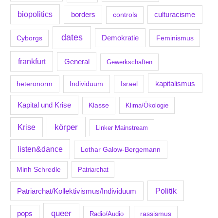
biopolitics
borders
culturacisme
controls
dates
Demokratie
Feminismus
Cyborgs
frankfurt
General
Gewerkschaften
kapitalismus
Individuum
Israel
heteronorm
Kapital und Krise
Klasse
Klima/Ökologie
körper
Krise
Linker Mainstream
listen&dance
Lothar Galow-Bergemann
Minh Schredle
Patriarchat
Politik
Patriarchat/Kollektivismus/Individuum
queer
pops
Radio/Audio
rassismus