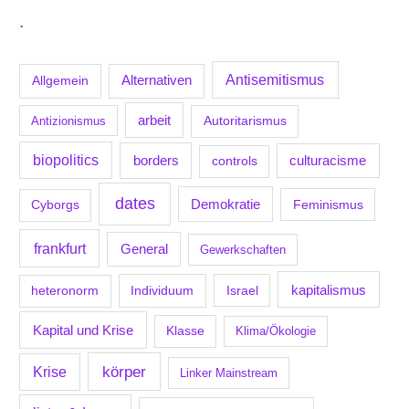
.
Antisemitismus
Allgemein
Alternativen
arbeit
Antizionismus
Autoritarismus
biopolitics
borders
culturacisme
controls
dates
Demokratie
Feminismus
Cyborgs
frankfurt
General
Gewerkschaften
kapitalismus
Individuum
Israel
heteronorm
Kapital und Krise
Klasse
Klima/Ökologie
körper
Krise
Linker Mainstream