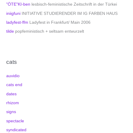
"ÖTE"KI-ben
lesbisch-feministische Zeitschrift in der Türkei
iniigfuni
INITIATIVE STUDIERENDER IM IG FARBEN HAUS
ladyfest-ffm
Ladyfest in Frankfurt/ Main 2006
tilde
popfeministisch + seltsam entwurzelt
cats
auvidio
cats end
dates
rhizom
signs
spectacle
syndicated