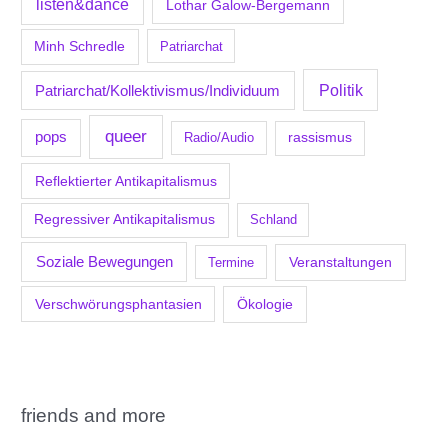
listen&dance
Lothar Galow-Bergemann
Minh Schredle
Patriarchat
Politik
Patriarchat/Kollektivismus/Individuum
queer
pops
Radio/Audio
rassismus
Reflektierter Antikapitalismus
Regressiver Antikapitalismus
Schland
Soziale Bewegungen
Veranstaltungen
Termine
Verschwörungsphantasien
Ökologie
friends and more