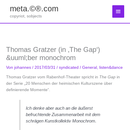
Zum
meta.©®.com
Inhalt
Haup
springen
copyriot, sobjects
Thomas Gratzer (in ‚The Gap‘)
&uuml;ber monochrom
Von
johannes
/
2017/03/31
/
syndicated
/
General
,
listen&dance
Thomas Gratzer vom Rabenhof-Theater spricht in
The Gap
in
der Serie „20 Menschen der heimischen Kulturszene über
definierende Momente“.
Ich denke aber auch an die äußerst
befruchtende Zusammenarbeit mit dem
schrägen Kunstkollektiv Monochrom.