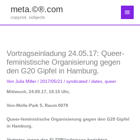
Zum
meta.©®.com
Inhalt
Haup
springen
copyriot, sobjects
Vortragseinladung 24.05.17: Queer-
feministische Organisierung gegen
den G20 Gipfel in Hamburg.
Von
Julia Miller
/
2017/05/21
/
syndicated
/
dates
,
queer
Mittwoch, 24.05.17, 19.15 Uhr,
Von-Melle-Park 5, Raum 0079
Queer-feministische Organisierung gegen den G20 Gipfel
in Hamburg.
Vertreter_innen des FLTI*Bündnisses berichten