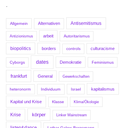
.
Antisemitismus
Allgemein
Alternativen
arbeit
Antizionismus
Autoritarismus
biopolitics
borders
culturacisme
controls
dates
Demokratie
Feminismus
Cyborgs
frankfurt
General
Gewerkschaften
kapitalismus
Individuum
Israel
heteronorm
Kapital und Krise
Klasse
Klima/Ökologie
körper
Krise
Linker Mainstream
listen&dance
Lothar Galow-Bergemann