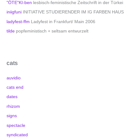
"ÖTE"KI-ben
lesbisch-feministische Zeitschrift in der Türkei
iniigfuni
INITIATIVE STUDIERENDER IM IG FARBEN HAUS
ladyfest-ffm
Ladyfest in Frankfurt/ Main 2006
tilde
popfeministisch + seltsam entwurzelt
cats
auvidio
cats end
dates
rhizom
signs
spectacle
syndicated