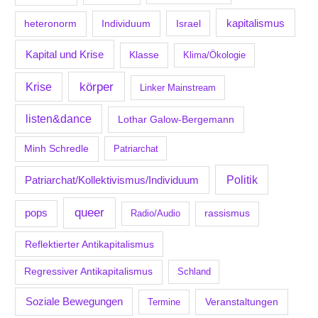
kapitalismus
Individuum
Israel
heteronorm
Kapital und Krise
Klasse
Klima/Ökologie
körper
Krise
Linker Mainstream
listen&dance
Lothar Galow-Bergemann
Minh Schredle
Patriarchat
Politik
Patriarchat/Kollektivismus/Individuum
queer
pops
Radio/Audio
rassismus
Reflektierter Antikapitalismus
Regressiver Antikapitalismus
Schland
Soziale Bewegungen
Veranstaltungen
Termine