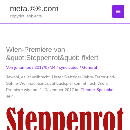
Zum
meta.©®.com
Inhalt
Haup
springen
copyriot, sobjects
Wien-Premiere von
&quot;Steppenrot&quot; fixiert
Von
johannes
/
2017/07/04
/
syndicated
/
General
Jawohl, es ist vollbracht. Unser Siebziger-Jahre-Terror-und-
Sühne-Weihnachtsmusical-Lustspiel kommt nach Wien.
Premiere wird am 1. Dezember 2017 im
Theater Spektakel
sein.