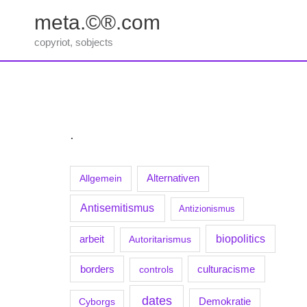
Zum
meta.©®.com
Inhalt
springen
copyriot, sobjects
.
Allgemein
Alternativen
Antisemitismus
Antizionismus
biopolitics
arbeit
Autoritarismus
borders
culturacisme
controls
dates
Demokratie
Cyborgs