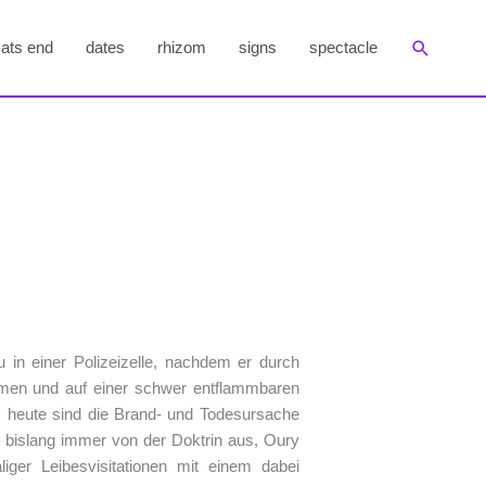
Suchen
ats end
dates
rhizom
signs
spectacle
 in einer Polizeizelle, nachdem er durch
en und auf einer schwer entflammbaren
s heute sind die Brand- und Todesursache
gen bislang immer von der Doktrin aus, Oury
iger Leibesvisitationen mit einem dabei