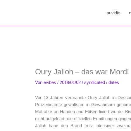
auvidio
c
Oury Jalloh – das war Mord!
Von
evibes
/
2018/01/02
/
syndicated
/
dates
Vor 13 Jahren verbrannte Oury Jalloh in Dessau
Polizeibeamte gewaltsam in Gewahrsam genomm
Matratze an Händen und Füßen fixiert wurde. Bi
nicht aufgeklärt, die offiziellen Ermittlungen gin
Jalloh habe den Brand trotz intensiver zweimal