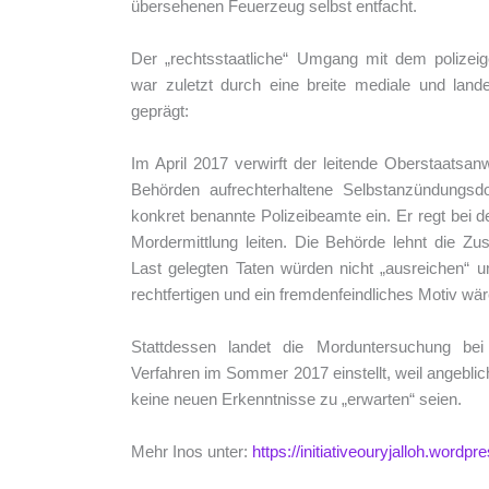
übersehenen Feuerzeug selbst entfacht.
Der „rechtsstaatliche“ Umgang mit dem polizei
war zuletzt durch eine breite mediale und lande
geprägt:
Im April 2017 verwirft der leitende Oberstaatsa
Behörden aufrechterhaltene Selbstanzündungsdo
konkret benannte Polizeibeamte ein. Er regt bei 
Mordermittlung leiten. Die Behörde lehnt die Zu
Last gelegten Taten würden nicht „ausreichen“ u
rechtfertigen und ein fremdenfeindliches Motiv wär
Stattdessen landet die Morduntersuchung bei
Verfahren im Sommer 2017 einstellt, weil angeblic
keine neuen Erkenntnisse zu „erwarten“ seien.
Mehr Inos unter:
https://initiativeouryjalloh.wordp