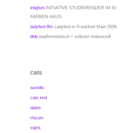
iniigfuni
INITIATIVE STUDIERENDER IM IG
FARBEN HAUS
ladyfest-ffm
Ladyfest in Frankfurt/ Main 2006
tilde
popfeministisch + seltsam entwurzelt
cats
auvidio
cats end
dates
rhizom
signs