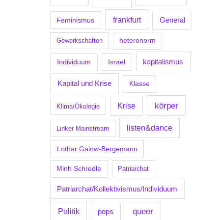
frankfurt
Feminismus
General
Gewerkschaften
heteronorm
kapitalismus
Individuum
Israel
Kapital und Krise
Klasse
körper
Krise
Klima/Ökologie
listen&dance
Linker Mainstream
Lothar Galow-Bergemann
Minh Schredle
Patriarchat
Patriarchat/Kollektivismus/Individuum
Politik
queer
pops