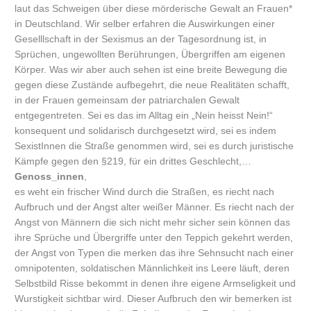
laut das Schweigen über diese mörderische Gewalt an Frauen*
in Deutschland. Wir selber erfahren die Auswirkungen einer
Geselllschaft in der Sexismus an der Tagesordnung ist, in
Sprüchen, ungewollten Berührungen, Übergriffen am eigenen
Körper. Was wir aber auch sehen ist eine breite Bewegung die
gegen diese Zustände aufbegehrt, die neue Realitäten schafft,
in der Frauen gemeinsam der patriarchalen Gewalt
entgegentreten. Sei es das im Alltag ein „Nein heisst Nein!“
konsequent und solidarisch durchgesetzt wird, sei es indem
SexistInnen die Straße genommen wird, sei es durch juristische
Kämpfe gegen den §219, für ein drittes Geschlecht,…
Genoss_innen
,
es weht ein frischer Wind durch die Straßen, es riecht nach
Aufbruch und der Angst alter weißer Männer. Es riecht nach der
Angst von Männern die sich nicht mehr sicher sein können das
ihre Sprüche und Übergriffe unter den Teppich gekehrt werden,
der Angst von Typen die merken das ihre Sehnsucht nach einer
omnipotenten, soldatischen Männlichkeit ins Leere läuft, deren
Selbstbild Risse bekommt in denen ihre eigene Armseligkeit und
Wurstigkeit sichtbar wird. Dieser Aufbruch den wir bemerken ist