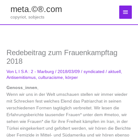
Zum
meta.©®.com
Inhalt
Haup
springen
copyriot, sobjects
Redebeitrag zum Frauenkampftag
2018
Von
L I S A : 2 - Marburg
/
2018/03/09
/
syndicated
/
aktuell
,
Antisemitismus
,
culturacisme
,
körper
Genoss_innen
,
Wenn wir uns in der Welt umschauen stellen wir immer wieder
mit Schrecken fest welches Elend das Patriarchat in seinen
verschiedenen Formen tagtäglich verbreitet. Wir lesen die
Erfahrungsberichte tausender Frauen* unter dem #metoo, wir
sehen wie Frauen* die für ihre Freiheit kämpfen im Iran, in der
Türkei eingekerkert und gefoltert werden, wir hören die Berichte
über Femizide in Mittel- und Südamerika und wir hören ebenso