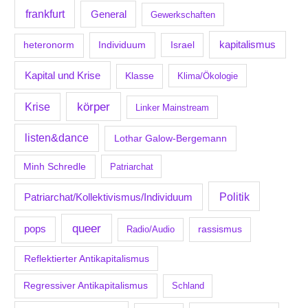
frankfurt
General
Gewerkschaften
kapitalismus
Individuum
Israel
heteronorm
Kapital und Krise
Klasse
Klima/Ökologie
körper
Krise
Linker Mainstream
listen&dance
Lothar Galow-Bergemann
Minh Schredle
Patriarchat
Politik
Patriarchat/Kollektivismus/Individuum
queer
pops
Radio/Audio
rassismus
Reflektierter Antikapitalismus
Regressiver Antikapitalismus
Schland