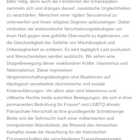
bitter nötig, denn auch die FeindInnen der Emanzipation
sammeln sich und drängen darauf, rassistische Ungleichheiten
zu verschärfen, Menschen einer rigiden Sexualmoral zu
unterwerfen und ihnen religiöse Dogmen aufzuzwingen. Dabei
verbreiten sie antisemitische Verschwörungsideologien um
ihren Haß gegen eine gefühlte Übermacht zu legitimieren, um
die Gleichzeitigkeit der Gefühle von Machtlosigkeit und
Unbesiegbarkeit zu erklären. Es wird tagtäglich Leid produziert
und Menschenleben werden auslöscht. Wir sehen eine
Doppelbewegung dieser reaktionären Kräfte: Islamismus und
Nationalismus. Diese regressiven
Vergemeinschaftungsideologien sind Reaktionen auf
ideologisch verarbeitete ökonomische und soziale
Krisenerfahrungen. Vor allem aber sind Islamismus und
völkische Rechte beide autoritäre Bewegungen, die sich in ihrer
permanenten Bedrohung für Frauen* und LGBTQ ähneln:
Patriarchale Herrschaft ist ihre grundlegende Schnittmenge.
Beide eint die Sehnsucht nach einer militarisierten und
omnipotenten Männlichkeit, die Rhetorik des heroischen
Kampfes sowie die Verachtung für die historischen
Errungenschaften der verschiedenen Frauenbewegungen.