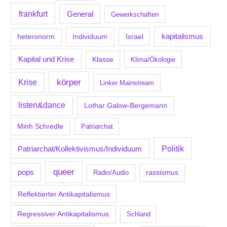
frankfurt
General
Gewerkschaften
kapitalismus
Individuum
Israel
heteronorm
Kapital und Krise
Klasse
Klima/Ökologie
körper
Krise
Linker Mainstream
listen&dance
Lothar Galow-Bergemann
Minh Schredle
Patriarchat
Politik
Patriarchat/Kollektivismus/Individuum
queer
pops
Radio/Audio
rassismus
Reflektierter Antikapitalismus
Regressiver Antikapitalismus
Schland