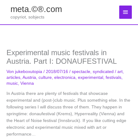
Zum
meta.©®.com
Inhalt
Haup
springen
copyriot, sobjects
Experimental music festivals in
Austria. Part I: DONAUFESTIVAL
Von
jukeboxutopia
/
2018/07/16
/
spectacle
,
syndicated
/
art
,
articles
,
Austria
,
culture
,
electronica
,
experimental
,
festivals
,
music
,
Vienna
In Austria there are plenty of festivals that showcase
experimental and (post-)club music. Plus something else. In the
following series I will discuss three of them. They happen in
springtime: donaufestival (Krems), Hyperreality (Vienna) and
the Heart of Noise festival (Innsbruck). If you like cutting edge
electronic and experimental music mixed with art or
performance…