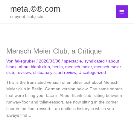
Zum
meta.©®.com
Inhalt
Haup
springen
copyriot, sobjects
Mensch Meier Club, a Critique
Von
fakegruber
/
2020/03/08
/
spectacle
,
syndicated
/
about
blank
,
about blank club
,
berlin
,
mensch meier
,
mensch meier
club
,
reviews
,
shituanalytic art review
,
Uncategorized
This is the translated version of an older text about Mensch
Meier club in Berlin, German version below. The same snouts
that were biting your face in About Blank club, sitting between
runway-floor and toilet-ressort, are now sitting in the corner
floor in the floor ressort – an endless history in which you
always find…