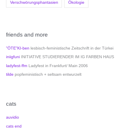
Verschwörungsphantasien
Ökologie
friends and more
"ÖTE"KI-ben
lesbisch-feministische Zeitschrift in der Türkei
iniigfuni
INITIATIVE STUDIERENDER IM IG FARBEN HAUS
ladyfest-ffm
Ladyfest in Frankfurt/ Main 2006
tilde
popfeministisch + seltsam entwurzelt
cats
auvidio
cats end