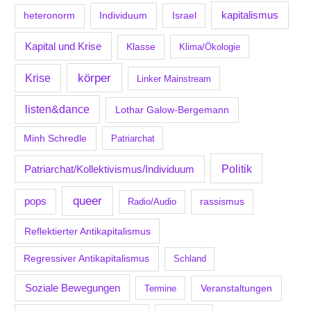
kapitalismus
Individuum
Israel
heteronorm
Kapital und Krise
Klasse
Klima/Ökologie
körper
Krise
Linker Mainstream
listen&dance
Lothar Galow-Bergemann
Minh Schredle
Patriarchat
Politik
Patriarchat/Kollektivismus/Individuum
queer
pops
Radio/Audio
rassismus
Reflektierter Antikapitalismus
Regressiver Antikapitalismus
Schland
Soziale Bewegungen
Veranstaltungen
Termine