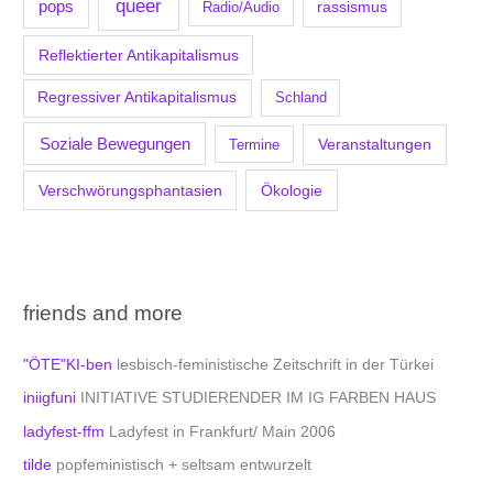
queer
pops
Radio/Audio
rassismus
Reflektierter Antikapitalismus
Regressiver Antikapitalismus
Schland
Soziale Bewegungen
Veranstaltungen
Termine
Verschwörungsphantasien
Ökologie
friends and more
"ÖTE"KI-ben
lesbisch-feministische Zeitschrift in der Türkei
iniigfuni
INITIATIVE STUDIERENDER IM IG FARBEN HAUS
ladyfest-ffm
Ladyfest in Frankfurt/ Main 2006
tilde
popfeministisch + seltsam entwurzelt