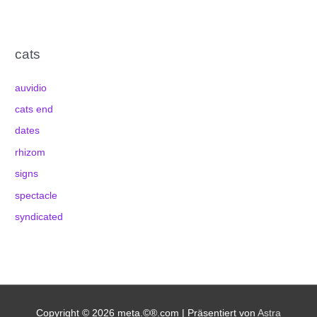
cats
auvidio
cats end
dates
rhizom
signs
spectacle
syndicated
Copyright © 2026
meta.©®.com
| Präsentiert von
Astra