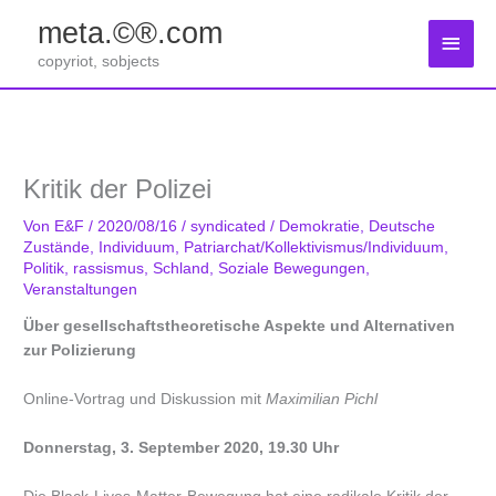
Zum
meta.©®.com
Inhalt
Haup
springen
copyriot, sobjects
Kritik der Polizei
Von
E&F
/
2020/08/16
/
syndicated
/
Demokratie
,
Deutsche
Zustände
,
Individuum
,
Patriarchat/Kollektivismus/Individuum
,
Politik
,
rassismus
,
Schland
,
Soziale Bewegungen
,
Veranstaltungen
Über gesellschaftstheoretische Aspekte und Alternativen
zur Polizierung
Online-Vortrag und Diskussion mit
Maximilian Pichl
Donnerstag, 3. September 2020, 19.30 Uhr