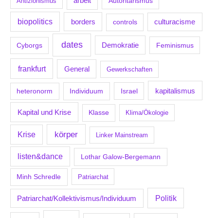
arbeit
Antizionismus
Autoritarismus
biopolitics
borders
culturacisme
controls
dates
Demokratie
Feminismus
Cyborgs
frankfurt
General
Gewerkschaften
kapitalismus
Individuum
Israel
heteronorm
Kapital und Krise
Klasse
Klima/Ökologie
körper
Krise
Linker Mainstream
listen&dance
Lothar Galow-Bergemann
Minh Schredle
Patriarchat
Politik
Patriarchat/Kollektivismus/Individuum