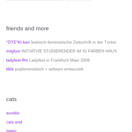
friends and more
"ÖTE"KI-ben
lesbisch-feministische Zeitschrift in der Türkei
iniigfuni
INITIATIVE STUDIERENDER IM IG FARBEN HAUS
ladyfest-ffm
Ladyfest in Frankfurt/ Main 2006
tilde
popfeministisch + seltsam entwurzelt
cats
auvidio
cats end
dates