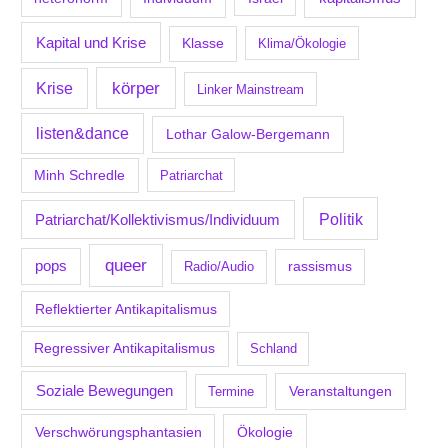
Kapital und Krise
Klasse
Klima/Ökologie
körper
Krise
Linker Mainstream
listen&dance
Lothar Galow-Bergemann
Minh Schredle
Patriarchat
Politik
Patriarchat/Kollektivismus/Individuum
queer
pops
Radio/Audio
rassismus
Reflektierter Antikapitalismus
Regressiver Antikapitalismus
Schland
Soziale Bewegungen
Veranstaltungen
Termine
Verschwörungsphantasien
Ökologie