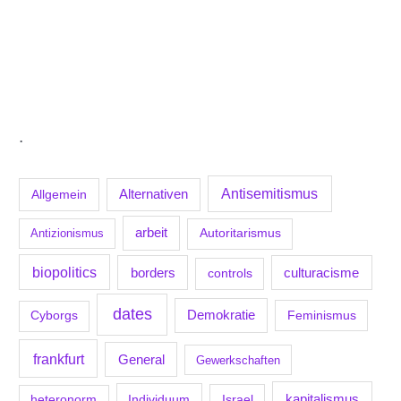
.
Antisemitismus
Allgemein
Alternativen
arbeit
Antizionismus
Autoritarismus
biopolitics
borders
culturacisme
controls
dates
Demokratie
Feminismus
Cyborgs
frankfurt
General
Gewerkschaften
kapitalismus
Individuum
Israel
heteronorm