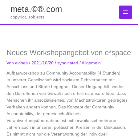
Zum
meta.©®.com
Inhalt
Haup
springen
copyriot, sobjects
Neues Workshopangebot von e*space
Von
evibes
/
2021/10/20
/
syndicated
/
Allgemein
Aufbauworkshop zu Community Accountability (4 Stunden)
In unserer Gesellschaft wird sozialem Fehlverhalten mit
Ausschluss und Strafe begegnet. Dieser Umgang hilft weder
den Betroffenen von Gewalt noch erfüllt es unsere Idee, dass
Menschen ihr ansozialisiertes, von Machtstrukturen geprägtes
Verhalten ändern können. Das Konzept der Community
Accountability, der gemeinschaftlichen
Verantwortungsübernahme, ist mittlerweile seit mehreren
Jahren auch in unseren politischen Kreisen in der Diskussion.
Es nimmt nicht nur die Verantwortung der individuell