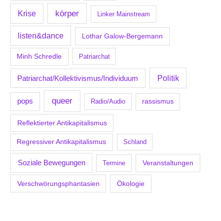
körper
Krise
Linker Mainstream
listen&dance
Lothar Galow-Bergemann
Minh Schredle
Patriarchat
Politik
Patriarchat/Kollektivismus/Individuum
queer
pops
Radio/Audio
rassismus
Reflektierter Antikapitalismus
Regressiver Antikapitalismus
Schland
Soziale Bewegungen
Veranstaltungen
Termine
Verschwörungsphantasien
Ökologie