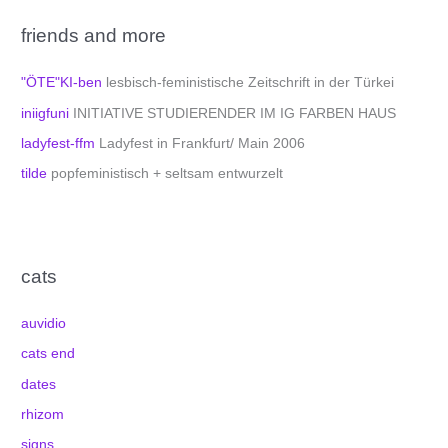
friends and more
"ÖTE"KI-ben
lesbisch-feministische Zeitschrift in der Türkei
iniigfuni
INITIATIVE STUDIERENDER IM IG FARBEN HAUS
ladyfest-ffm
Ladyfest in Frankfurt/ Main 2006
tilde
popfeministisch + seltsam entwurzelt
cats
auvidio
cats end
dates
rhizom
signs