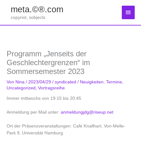
Zum
meta.©®.com
Inhalt
Haup
springen
copyriot, sobjects
Programm „Jenseits der
Geschlechtergrenzen“ im
Sommersemester 2023
Von
Nina
/
2023/04/29
/
syndicated
/
Neuigkeiten
,
Termine
,
Uncategorized
,
Vortragsreihe
Immer mittwochs von 19:15 bis 20:45
Anmeldung per Mail unter:
anmeldungjdg@riseup.net
Ort der Präsenzveranstaltungen: Café Knallhart, Von-Melle-
Park 9, Universität Hamburg