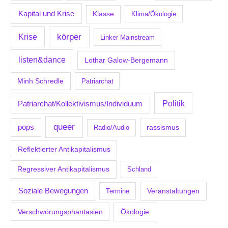
Kapital und Krise
Klasse
Klima/Ökologie
körper
Krise
Linker Mainstream
listen&dance
Lothar Galow-Bergemann
Minh Schredle
Patriarchat
Politik
Patriarchat/Kollektivismus/Individuum
queer
pops
Radio/Audio
rassismus
Reflektierter Antikapitalismus
Regressiver Antikapitalismus
Schland
Soziale Bewegungen
Veranstaltungen
Termine
Verschwörungsphantasien
Ökologie