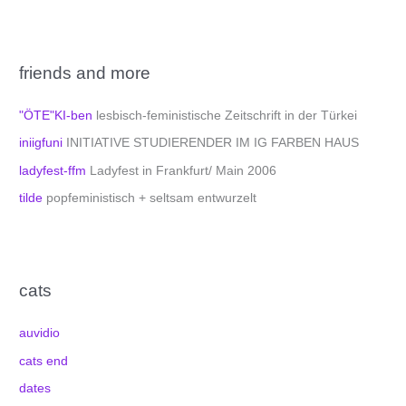
friends and more
"ÖTE"KI-ben
lesbisch-feministische Zeitschrift in der Türkei
iniigfuni
INITIATIVE STUDIERENDER IM IG FARBEN HAUS
ladyfest-ffm
Ladyfest in Frankfurt/ Main 2006
tilde
popfeministisch + seltsam entwurzelt
cats
auvidio
cats end
dates