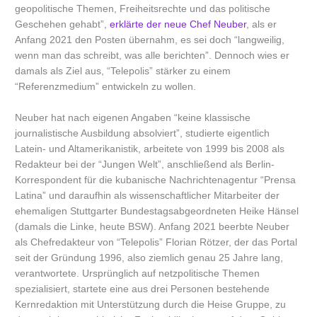
geopolitische Themen, Freiheitsrechte und das politische
Geschehen gehabt”,
erklärte der neue Chef Neuber
, als er
Anfang 2021 den Posten übernahm, es sei doch “langweilig,
wenn man das schreibt, was alle berichten”. Dennoch wies er
damals als Ziel aus, “Telepolis” stärker zu einem
“Referenzmedium” entwickeln zu wollen.
Neuber hat nach eigenen Angaben “keine klassische
journalistische Ausbildung absolviert”, studierte eigentlich
Latein- und Altamerikanistik, arbeitete von 1999 bis 2008 als
Redakteur bei der “Jungen Welt”, anschließend als Berlin-
Korrespondent für die kubanische Nachrichtenagentur “Prensa
Latina” und daraufhin als wissenschaftlicher Mitarbeiter der
ehemaligen Stuttgarter Bundestagsabgeordneten Heike Hänsel
(damals die Linke, heute BSW). Anfang 2021 beerbte Neuber
als Chefredakteur von “Telepolis” Florian Rötzer, der das Portal
seit der Gründung 1996, also ziemlich genau 25 Jahre lang,
verantwortete. Ursprünglich auf netzpolitische Themen
spezialisiert, startete eine aus drei Personen bestehende
Kernredaktion mit Unterstützung durch die Heise Gruppe, zu