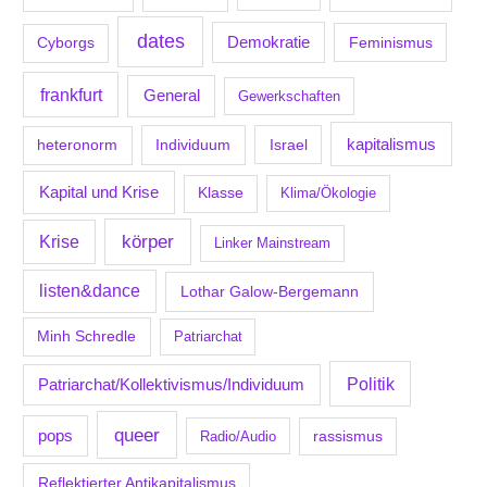
dates
Demokratie
Feminismus
Cyborgs
frankfurt
General
Gewerkschaften
kapitalismus
Individuum
Israel
heteronorm
Kapital und Krise
Klasse
Klima/Ökologie
körper
Krise
Linker Mainstream
listen&dance
Lothar Galow-Bergemann
Minh Schredle
Patriarchat
Politik
Patriarchat/Kollektivismus/Individuum
queer
pops
Radio/Audio
rassismus
Reflektierter Antikapitalismus