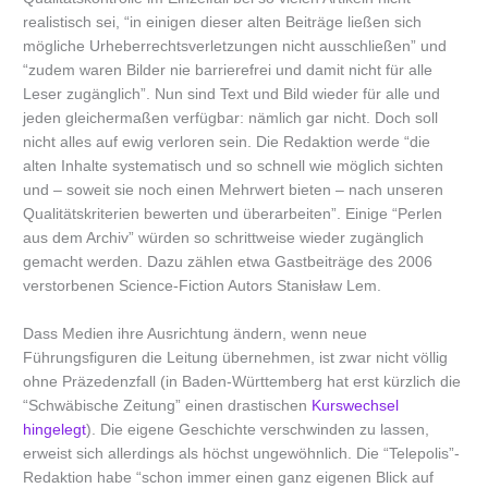
realistisch sei, “in einigen dieser alten Beiträge ließen sich
mögliche Urheberrechtsverletzungen nicht ausschließen” und
“zudem waren Bilder nie barrierefrei und damit nicht für alle
Leser zugänglich”. Nun sind Text und Bild wieder für alle und
jeden gleichermaßen verfügbar: nämlich gar nicht. Doch soll
nicht alles auf ewig verloren sein. Die Redaktion werde “die
alten Inhalte systematisch und so schnell wie möglich sichten
und – soweit sie noch einen Mehrwert bieten – nach unseren
Qualitätskriterien bewerten und überarbeiten”. Einige “Perlen
aus dem Archiv” würden so schrittweise wieder zugänglich
gemacht werden. Dazu zählen etwa Gastbeiträge des 2006
verstorbenen Science-Fiction Autors Stanisław Lem.
Dass Medien ihre Ausrichtung ändern, wenn neue
Führungsfiguren die Leitung übernehmen, ist zwar nicht völlig
ohne Präzedenzfall (in Baden-Württemberg hat erst kürzlich die
“Schwäbische Zeitung” einen drastischen
Kurswechsel
hingelegt
). Die eigene Geschichte verschwinden zu lassen,
erweist sich allerdings als höchst ungewöhnlich. Die “Telepolis”-
Redaktion habe “schon immer einen ganz eigenen Blick auf