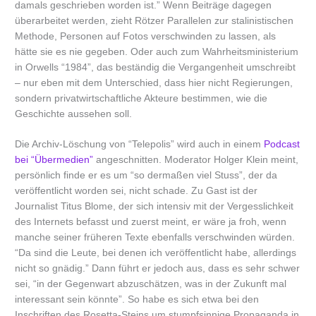
damals geschrieben worden ist.” Wenn Beiträge dagegen
überarbeitet werden, zieht Rötzer Parallelen zur stalinistischen
Methode, Personen auf Fotos verschwinden zu lassen, als
hätte sie es nie gegeben. Oder auch zum Wahrheitsministerium
in Orwells “1984”, das beständig die Vergangenheit umschreibt
– nur eben mit dem Unterschied, dass hier nicht Regierungen,
sondern privatwirtschaftliche Akteure bestimmen, wie die
Geschichte aussehen soll.
Die Archiv-Löschung von “Telepolis” wird auch in einem
Podcast
bei “Übermedien”
angeschnitten. Moderator Holger Klein meint,
persönlich finde er es um “so dermaßen viel Stuss”, der da
veröffentlicht worden sei, nicht schade. Zu Gast ist der
Journalist Titus Blome, der sich intensiv mit der Vergesslichkeit
des Internets befasst und zuerst meint, er wäre ja froh, wenn
manche seiner früheren Texte ebenfalls verschwinden würden.
“Da sind die Leute, bei denen ich veröffentlicht habe, allerdings
nicht so gnädig.” Dann führt er jedoch aus, dass es sehr schwer
sei, “in der Gegenwart abzuschätzen, was in der Zukunft mal
interessant sein könnte”. So habe es sich etwa bei den
Inschriften des Rosetta-Steins um stumpfsinnige Propaganda in