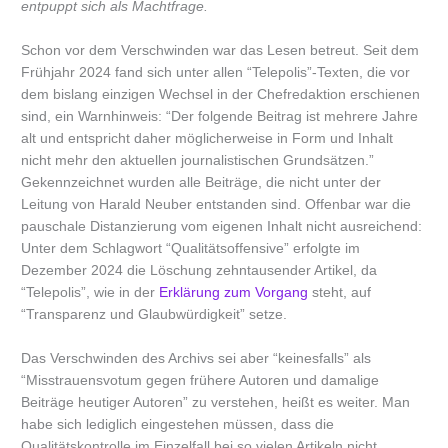
entpuppt sich als Machtfrage.
Schon vor dem Verschwinden war das Lesen betreut. Seit dem
Frühjahr 2024 fand sich unter allen “Telepolis”-Texten, die vor
dem bislang einzigen Wechsel in der Chefredaktion erschienen
sind, ein Warnhinweis: “Der folgende Beitrag ist mehrere Jahre
alt und entspricht daher möglicherweise in Form und Inhalt
nicht mehr den aktuellen journalistischen Grundsätzen.”
Gekennzeichnet wurden alle Beiträge, die nicht unter der
Leitung von Harald Neuber entstanden sind. Offenbar war die
pauschale Distanzierung vom eigenen Inhalt nicht ausreichend:
Unter dem Schlagwort “Qualitätsoffensive” erfolgte im
Dezember 2024 die Löschung zehntausender Artikel, da
“Telepolis”, wie in der
Erklärung zum Vorgang
steht, auf
“Transparenz und Glaubwürdigkeit” setze.
Das Verschwinden des Archivs sei aber “keinesfalls” als
“Misstrauensvotum gegen frühere Autoren und damalige
Beiträge heutiger Autoren” zu verstehen, heißt es weiter. Man
habe sich lediglich eingestehen müssen, dass die
Qualitätskontrolle im Einzelfall bei so vielen Artikeln nicht