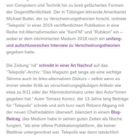
von Computern und Technik hin zu breit gefächerten Formen
der Gegenöffentlichkeit. Der in Tübingen lehrende Amerikanist
Michael Butter, der zu Verschwörungstheorien forscht, ordnete
“Telepolis” in einer 2019 veröffentlichten Publikation in eine
Reihe mit Alternativmedien wie “KenFM” und “Rubikon” ein –
wobei er dem inkriminierten Medium 2018 noch ein
umfang-
und aufschlussreiches Interview zu Verschwörungstheorien
gegeben hatte.
Die Zeitung “nd”
schreibt in einer Art Nachruf
auf das
“Telepolis”-Archiv: “Das Magazin galt lange als eine wichtige
Stimme auch im links-alternativen Diskurs – selbst wenn es
immer wieder Kritik an verschwörungsgläubigen Artikeln wie
etwa zu 9/11 oder der Männerdominanz unter den Autor*innen
gegeben hat.” Autor Tomasz Konicz, der 13 Jahre lang Beiträge
für “Telepolis” schrieb und sich kurz nach Rötzers Abgang mit
der neuen Chefredaktion überwarf, bilanziert in einem
Blog-
Beitrag
, das Medium habe in seinen guten Zeiten als Nische
fungiert, “als eine offene Publikationsplattform, die keiner
Blattlinie untergeordnet war. Telepolis war dann tatsächlich