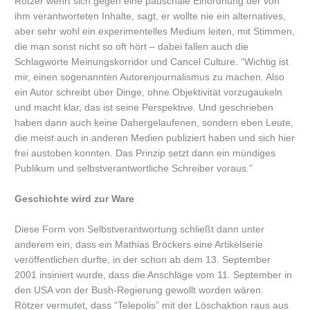
Rötzer wehrt sich gegen eine pauschale Einordnung der von
ihm verantworteten Inhalte, sagt, er wollte nie ein alternatives,
aber sehr wohl ein experimentelles Medium leiten, mit Stimmen,
die man sonst nicht so oft hört – dabei fallen auch die
Schlagworte Meinungskorridor und Cancel Culture. “Wichtig ist
mir, einen sogenannten Autorenjournalismus zu machen. Also
ein Autor schreibt über Dinge, ohne Objektivität vorzugaukeln
und macht klar, das ist seine Perspektive. Und geschrieben
haben dann auch keine Dahergelaufenen, sondern eben Leute,
die meist auch in anderen Medien publiziert haben und sich hier
frei austoben konnten. Das Prinzip setzt dann ein mündiges
Publikum und selbstverantwortliche Schreiber voraus.”
Geschichte wird zur Ware
Diese Form von Selbstverantwortung schließt dann unter
anderem ein, dass ein Mathias Bröckers eine Artikelserie
veröffentlichen durfte, in der schon ab dem 13. September
2001 insiniert wurde, dass die Anschläge vom 11. September in
den USA von der Bush-Regierung gewollt worden wären.
Rötzer vermutet, dass “Telepolis” mit der Löschaktion raus aus