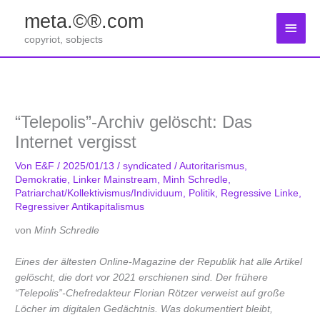
Zum
meta.©®.com
Inhalt
Haup
springen
copyriot, sobjects
“Telepolis”-Archiv gelöscht: Das
Internet vergisst
Von
E&F
/
2025/01/13
/
syndicated
/
Autoritarismus
,
Demokratie
,
Linker Mainstream
,
Minh Schredle
,
Patriarchat/Kollektivismus/Individuum
,
Politik
,
Regressive Linke
,
Regressiver Antikapitalismus
von
Minh Schredle
Eines der ältesten Online-Magazine der Republik hat alle Artikel
gelöscht, die dort vor 2021 erschienen sind. Der frühere
“Telepolis”-Chefredakteur Florian Rötzer verweist auf große
Löcher im digitalen Gedächtnis. Was dokumentiert bleibt,