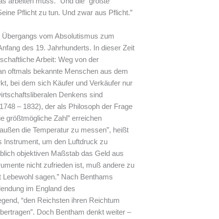
das arbeiten muss.” Und die “größte
ne Pflicht zu tun. Und zwar aus Pflicht.”
es Übergangs vom Absolutismus zum
nfang des 19. Jahrhunderts. In dieser Zeit
schaftliche Arbeit: Weg von der
en an oftmals bekannte Menschen aus dem
t, bei dem sich Käufer und Verkäufer nur
irtschaftsliberalen Denkens sind
748 – 1832), der als Philosoph der Frage
ie größtmögliche Zahl” erreichen
raußen die Temperatur zu messen”, heißt
s Instrument, um den Luftdruck zu
blich objektiven Maßstab das Geld aus
trumente nicht zufrieden ist, muß andere zu
ft Lebewohl sagen.” Nach Benthams
lendung im England des
iegend, “den Reichsten ihren Reichtum
bertragen”. Doch Bentham denkt weiter –