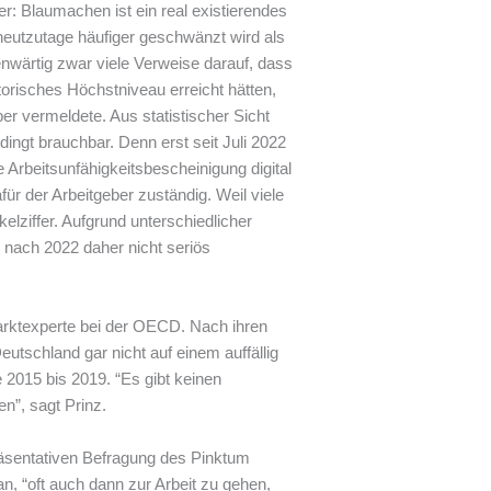
r: Blaumachen ist ein real existierendes
eutzutage häufiger geschwänzt wird als
genwärtig zwar viele Verweise darauf, dass
torisches Höchstniveau erreicht hätten,
 vermeldete. Aus statistischer Sicht
ingt brauchbar. Denn erst seit Juli 2022
ie Arbeitsunfähigkeitsbescheinigung digital
r der Arbeitgeber zuständig. Weil viele
elziffer. Aufgrund unterschiedlicher
nach 2022 daher nicht seriös
arktexperte bei der OECD. Nach ihren
tschland gar nicht auf einem auffällig
 2015 bis 2019. “Es gibt keinen
en”, sagt Prinz.
präsentativen Befragung des Pinktum
n, “oft auch dann zur Arbeit zu gehen,