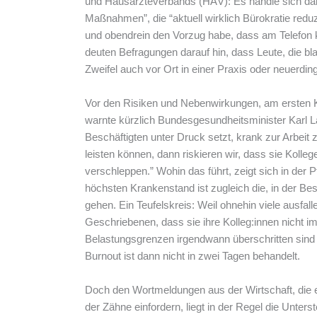
und Hausärzteverbands (HÄV): Es handle sich dab
Maßnahmen”, die “aktuell wirklich Bürokratie reduz
und obendrein den Vorzug habe, dass am Telefon
deuten Befragungen darauf hin, dass Leute, die b
Zweifel auch vor Ort in einer Praxis oder neuerdi
Vor den Risiken und Nebenwirkungen, am ersten K
warnte kürzlich Bundesgesundheitsminister Karl 
Beschäftigten unter Druck setzt, krank zur Arbeit 
leisten können, dann riskieren wir, dass sie Koll
verschleppen.” Wohin das führt, zeigt sich in der 
höchsten Krankenstand ist zugleich die, in der Bes
gehen. Ein Teufelskreis: Weil ohnehin viele ausfal
Geschriebenen, dass sie ihre Kolleg:innen nicht im 
Belastungsgrenzen irgendwann überschritten sind un
Burnout ist dann nicht in zwei Tagen behandelt.
Doch den Wortmeldungen aus der Wirtschaft, di
der Zähne einfordern, liegt in der Regel die Unters