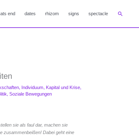
Suchen
ats end
dates
rhizom
signs
spectacle
iten
schaften
,
Individuum
,
Kapital und Krise
,
itik
,
Soziale Bewegungen
ellen sie als faul dar, machen sie
hne zusammenbeißen! Dabei geht eine