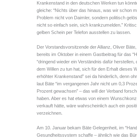
Krankenstand in den deutschen Werken tun könnte
gleiche: “Nichts über das hinaus, was wir schon
Problem nicht von Daimler, sondern politisch gelös
nicht so einfach sein, sich krankzumelden.” Kritisc
gelben Schein per Telefon ausstellen zu lassen.
Der Vorstandsvorsitzende der Allianz, Oliver Bäte,
bereits im Oktober in einem Gastbeitrag für das “
“dringend wieder ein Verständnis dafür herstellen
dem Willen zu tun hat, sich für den Erhalt dieses
erhöhter Krankenstand” sei da hinderlich, denn oh
laut Bäte “im vergangenen Jahr nicht um 0,3 Pro
Prozent gewachsen” – das will der Verband fors
haben. Aber es hat etwas von einem Wunschkonze
verkauft hätte, wäre wahrscheinlich auch ein positi
verzeichnen.
Am 10. Januar bekam Bäte Gelegenheit, im “Hande
Gesundheitssystem schaffe – ähnlich wie das Bürg