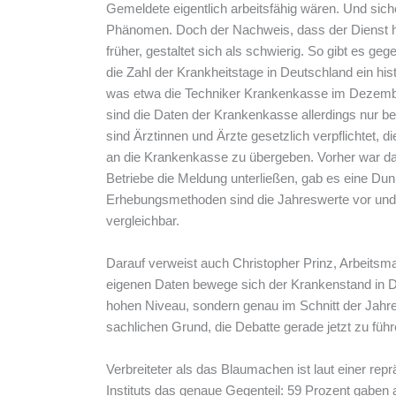
Gemeldete eigentlich arbeitsfähig wären. Und siche
Phänomen. Doch der Nachweis, dass der Dienst h
früher, gestaltet sich als schwierig. So gibt es ge
die Zahl der Krankheitstage in Deutschland ein his
was etwa die Techniker Krankenkasse im Dezember
sind die Daten der Krankenkasse allerdings nur bed
sind Ärztinnen und Ärzte gesetzlich verpflichtet, d
an die Krankenkasse zu übergeben. Vorher war dafü
Betriebe die Meldung unterließen, gab es eine Dunk
Erhebungsmethoden sind die Jahreswerte vor und 
vergleichbar.
Darauf verweist auch Christopher Prinz, Arbeitsm
eigenen Daten bewege sich der Krankenstand in Deu
hohen Niveau, sondern genau im Schnitt der Jahre
sachlichen Grund, die Debatte gerade jetzt zu führ
Verbreiteter als das Blaumachen ist laut einer re
Instituts das genaue Gegenteil: 59 Prozent gaben a