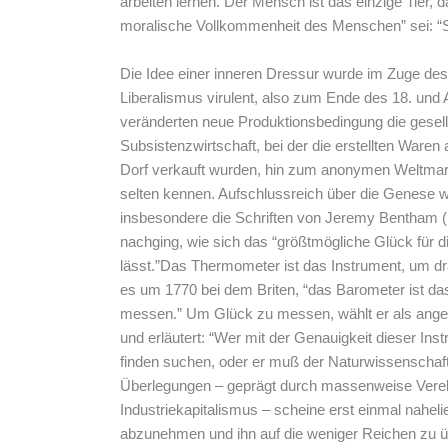
arbeiten lernen. Der Mensch ist das einzige Tier, 
moralische Vollkommenheit des Menschen” sei: “Sei
Die Idee einer inneren Dressur wurde im Zuge d
Liberalismus virulent, also zum Ende des 18. und A
veränderten neue Produktionsbedingung die gesell
Subsistenzwirtschaft, bei der die erstellten War
Dorf verkauft wurden, hin zum anonymen Weltmark
selten kennen. Aufschlussreich über die Genese w
insbesondere die Schriften von Jeremy Bentham (1
nachging, wie sich das “größtmögliche Glück für d
lässt.”Das Thermometer ist das Instrument, um d
es um 1770 bei dem Briten, “das Barometer ist da
messen.” Um Glück zu messen, wählt er als ange
und erläutert: “Wer mit der Genauigkeit dieser Ins
finden suchen, oder er muß der Naturwissenscha
Überlegungen – geprägt durch massenweise Vere
Industriekapitalismus – scheine erst einmal nahel
abzunehmen und ihn auf die weniger Reichen zu ü