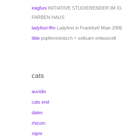
iniigfuni
INITIATIVE STUDIERENDER IM IG
FARBEN HAUS
ladyfest-ffm
Ladyfest in Frankfurt/ Main 2006
tilde
popfeministisch + seltsam entwurzelt
cats
auvidio
cats end
dates
rhizom
signs