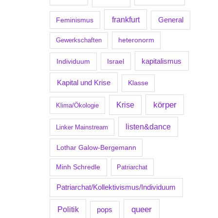
frankfurt
Feminismus
General
Gewerkschaften
heteronorm
kapitalismus
Individuum
Israel
Kapital und Krise
Klasse
körper
Krise
Klima/Ökologie
listen&dance
Linker Mainstream
Lothar Galow-Bergemann
Minh Schredle
Patriarchat
Patriarchat/Kollektivismus/Individuum
Politik
queer
pops