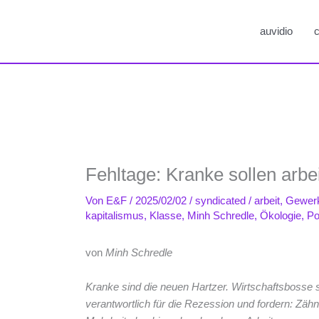
auvidio
c
Fehltage: Kranke sollen arbe
Von
E&F
/
2025/02/02
/
syndicated
/
arbeit
,
Gewerk
kapitalismus
,
Klasse
,
Minh Schredle
,
Ökologie
,
Pol
von
Minh Schredle
Kranke sind die neuen Hartzer. Wirtschaftsbosse st
verantwortlich für die Rezession und fordern: Zä