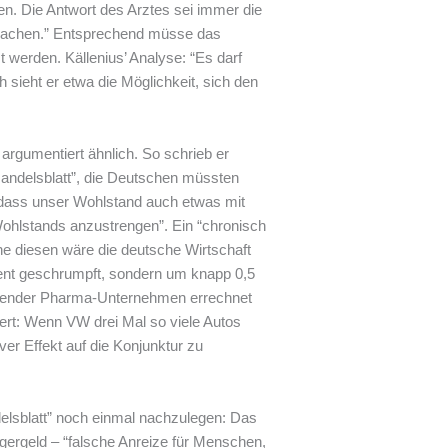
n. Die Antwort des Arztes sei immer die
 machen.” Entsprechend müsse das
t werden. Källenius’ Analyse: “Es darf
h sieht er etwa die Möglichkeit, sich den
 argumentiert ähnlich. So schrieb er
Handelsblatt”, die Deutschen müssten
, dass unser Wohlstand auch etwas mit
 Wohlstands anzustrengen”. Ein “chronisch
ne diesen wäre die deutsche Wirtschaft
zent geschrumpft, sondern um knapp 0,5
chender Pharma-Unternehmen errechnet
rt: Wenn VW drei Mal so viele Autos
ver Effekt auf die Konjunktur zu
lsblatt” noch einmal nachzulegen: Das
ergeld – “falsche Anreize für Menschen,