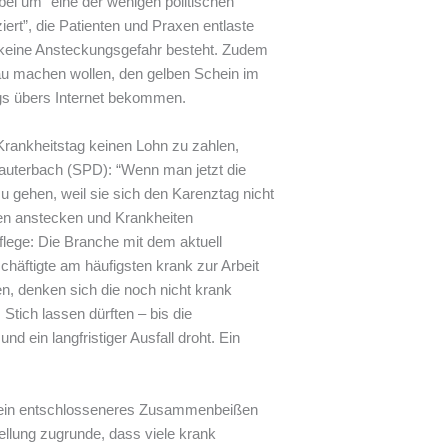
ei um “eine der wenigen politischen
iert”, die Patienten und Praxen entlaste
 keine Ansteckungsgefahr besteht. Zudem
lau machen wollen, den gelben Schein im
ngs übers Internet bekommen.
rankheitstag keinen Lohn zu zahlen,
Lauterbach (SPD): “Wenn man jetzt die
zu gehen, weil sie sich den Karenztag nicht
egen anstecken und Krankheiten
Pflege: Die Branche mit dem aktuell
chäftigte am häufigsten krank zur Arbeit
len, denken sich die noch nicht krank
Stich lassen dürften – bis die
d ein langfristiger Ausfall droht. Ein
e ein entschlosseneres Zusammenbeißen
tellung zugrunde, dass viele krank