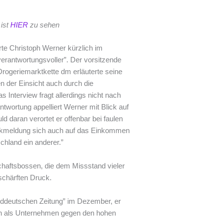
ist
HIER
zu sehen
te Christoph Werner kürzlich im
erantwortungsvoller”. Der vorsitzende
rogeriemarktkette dm erläuterte seine
 der Einsicht auch durch die
s Interview fragt allerdings nicht nach
twortung appelliert Werner mit Blick auf
d daran verortet er offenbar bei faulen
rankmeldung sich auch auf das Einkommen
hland ein anderer.”
schaftsbossen, die dem Missstand vieler
schärften Druck.
üddeutschen Zeitung” im Dezember, er
nn als Unternehmen gegen den hohen