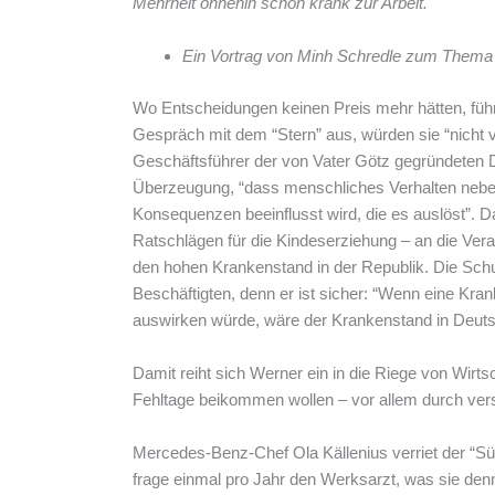
Mehrheit ohnehin schon krank zur Arbeit.
Ein Vortrag von Minh Schredle zum Thema 
Wo Entscheidungen keinen Preis mehr hätten, führ
Gespräch mit dem “Stern” aus, würden sie “nicht v
Geschäftsführer der von Vater Götz gegründeten D
Überzeugung, “dass menschliches Verhalten neben
Konsequenzen beeinflusst wird, die es auslöst”. Da
Ratschlägen für die Kindeserziehung – an die Veran
den hohen Krankenstand in der Republik. Die Schul
Beschäftigten, denn er ist sicher: “Wenn eine K
auswirken würde, wäre der Krankenstand in Deutsc
Damit reiht sich Werner ein in die Riege von Wirt
Fehltage beikommen wollen – vor allem durch ver
Mercedes-Benz-Chef Ola Källenius verriet der “S
frage einmal pro Jahr den Werksarzt, was sie de