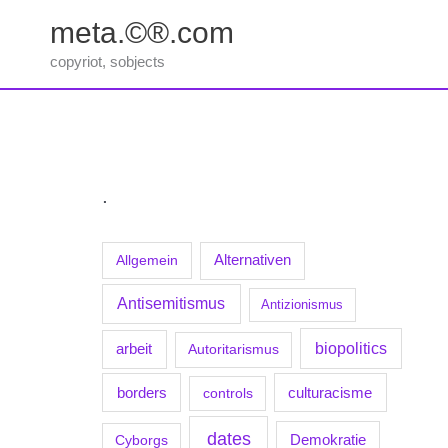
Zum
meta.©®.com
Inhalt
springen
copyriot, sobjects
.
Allgemein
Alternativen
Antisemitismus
Antizionismus
biopolitics
arbeit
Autoritarismus
borders
culturacisme
controls
dates
Demokratie
Cyborgs