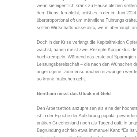
wenn sie eigentlich krank zu Hause bleiben sollte
dem Dienst fernbleibt, heißt es in der im Juni 2024 
überproportional oft um männliche Führungskräfte. 
sollten Wirtschaftsbosse also, wenn überhaupt, an
Doch in der Krise verlangt die Kapitalfraktion Op
wächst, haben meist zwei Rezepte Konjunktur: den
hochkrempeln. Während das erste auf Sparorgien 
Leistungsbereitschaft – die nach den Wünschen de
angezogene Daumenschrauben erzwungen werden s
so krank malochen geht.
Bentham misst das Glück mit Geld
Den Arbeitsethos anzupreisen als eine der höchst
ist in der Epoche der Aufklärung populär geword
antiken Griechenland noch als Tugend galt. In 
Begründung schrieb etwa Immanuel Kant: “Es ist v