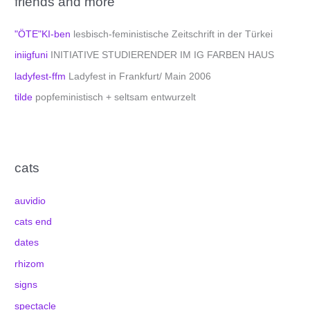
friends and more
"ÖTE"KI-ben
lesbisch-feministische Zeitschrift in der Türkei
iniigfuni
INITIATIVE STUDIERENDER IM IG FARBEN HAUS
ladyfest-ffm
Ladyfest in Frankfurt/ Main 2006
tilde
popfeministisch + seltsam entwurzelt
cats
auvidio
cats end
dates
rhizom
signs
spectacle