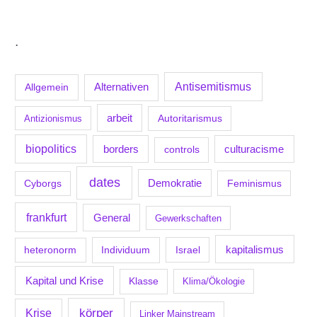
.
Antisemitismus
Allgemein
Alternativen
arbeit
Antizionismus
Autoritarismus
biopolitics
borders
culturacisme
controls
dates
Demokratie
Feminismus
Cyborgs
frankfurt
General
Gewerkschaften
kapitalismus
Individuum
Israel
heteronorm
Kapital und Krise
Klasse
Klima/Ökologie
körper
Krise
Linker Mainstream