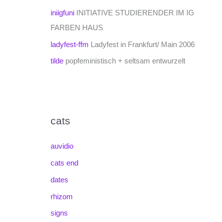
iniigfuni
INITIATIVE STUDIERENDER IM IG
FARBEN HAUS
ladyfest-ffm
Ladyfest in Frankfurt/ Main 2006
tilde
popfeministisch + seltsam entwurzelt
cats
auvidio
cats end
dates
rhizom
signs