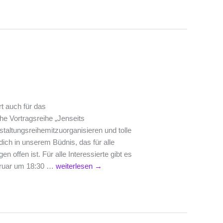
echtergrenzen“
rsemester
t auch für das
 Vortragsreihe „Jenseits
taltungsreihemitzuorganisieren und tolle
ch in unserem Büdnis, das für alle
offen ist. Für alle Interessierte gibt es
Einladung
ebruar um 18:30 …
weiterlesen
→
zum
Orga-
Treffen
am