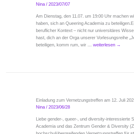
Nina
/
2023/07/07
Am Dienstag, den 11.07. um 19:00 Uhr machen wir ei
haben, sich an Queering Academia zu beteiligen.E
beruflicher Kontext – nicht nur universitäres Wis
hast, dich an der Orga unserer Vorlesungsreihe „
Get
beteiligen, komm rum, wir …
weiterlesen
→
to
know
Queering
Academia
–
Offenes
Treffen
Einladung zum Vernetzungstreffen am 12. Juli 20
am
Nina
/
2023/06/28
11.07.
Liebe gender-, queer-, und diversity-interessierte
Academia und das Zentrum Gender & Diversity (
hochschulübergreifenden Vernetzungstreffen für s