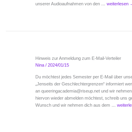
Podcast-
unserer Audioaufnahmen von den …
weiterlesen
Archiv
under
construction
Hinweis zur Anmeldung zum E-Mail-Verteiler
Nina
/
2024/01/15
Du möchtest jedes Semester per E-Mail über unse
„Jenseits der Geschlechtergrenzen“ informiert we
an queeringacademia@riseup.net und wir nehmen di
hiervon wieder abmelden möchtest, schreib uns ge
Hinwei
Wunsch und wir nehmen dich aus dem …
weiterl
zur
Anmeld
zum