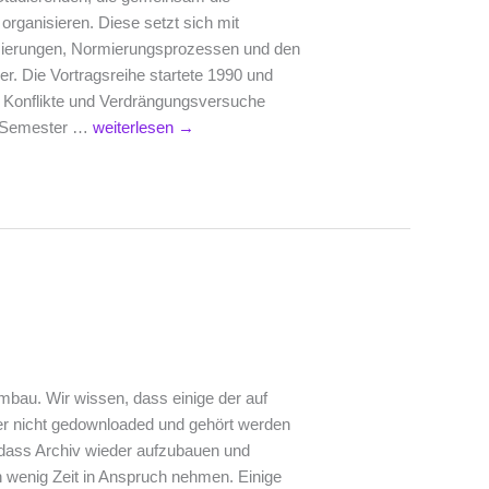
organisieren. Diese setzt sich mit
hisierungen, Normierungsprozessen und den
r. Die Vortragsreihe startete 1990 und
, Konflikte und Verdrängungsversuche
Statement
em Semester …
weiterlesen
→
zum
Start
der
Vortragsreihe
WiSe
23/24
und
Aufruf
zum
Mitmachen
mbau. Wir wissen, dass einige der auf
er nicht gedownloaded und gehört werden
, dass Archiv wieder aufzubauen und
n wenig Zeit in Anspruch nehmen. Einige