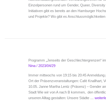
Einzelpersonen rund um Gender, Queer, Diversi
Initiativen gibt es bereits an den Hamburger Hoch
und Projekte? Wo gibt es Anschlussmöglichkeite
Programm „Jenseits der Geschlechtergrenzen“ 
Nina
/
2023/04/29
Immer mittwochs von 19:15 bis 20:45 Anmeldung p
Ort der Präsenzveranstaltungen: Café Knallhart, 
10.05. Janne Martha Lentz (Präsenz) – Gender and
Stadt Wie wir von A nach B kommen, den öffentl
Progr
unseren Alltag gestalten: Unsere Städte …
weiter
„Jensei