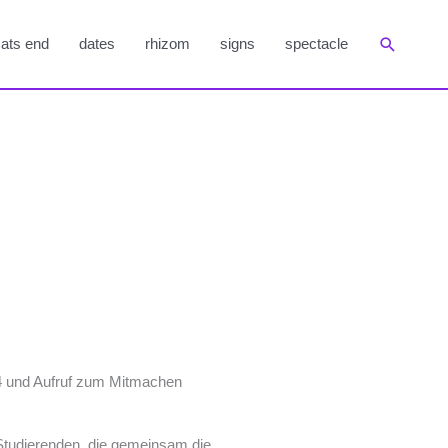
Suchen
ats end
dates
rhizom
signs
spectacle
24 und Aufruf zum Mitmachen
Studierenden, die gemeinsam die