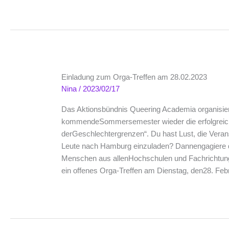
der
Geschl
im
Somme
2023
Einladung zum Orga-Treffen am 28.02.2023
Nina
/
2023/02/17
Das Aktionsbündnis Queering Academia organisier
kommendeSommersemester wieder die erfolgreiche
derGeschlechtergrenzen“. Du hast Lust, die Verans
Leute nach Hamburg einzuladen? Dannengagiere di
Menschen aus allenHochschulen und Fachrichtungen 
ein offenes Orga-Treffen am Dienstag, den28. F