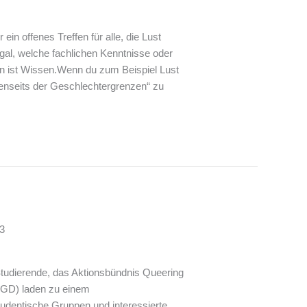
n offenes Treffen für alle, die Lust
gal, welche fachlichen Kenntnisse oder
sen ist Wissen.Wenn du zum Beispiel Lust
Jenseits der Geschlechtergrenzen“ zu
23
 Studierende, das Aktionsbündnis Queering
ZGD) laden zu einem
tudentische Gruppen und interessierte