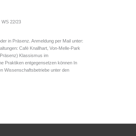
28.02.2023
m WS 22/23
der in Präsenz. Anmeldung per Mail unter:
ltungen: Café Knallhart, Von-Melle-Park
 (Präsenz) Klassismus im
che Praktiken entgegensetzen können In
ten Wissenschaftsbetriebe unter den
nzen“