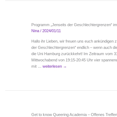
E-
Mail-
Verteile
Programm „Jenseits der Geschlechtergrenzen“ i
Nina
/
2024/01/11
Hallo ihr Lieben, wir freuen uns euch ankündigen z
der Geschlechtergrenzen“ endlich – wenn auch di
die Uni Hamburg zurückkehrt! Im Zeitraum vom 31
Mittwochabend von 19:15-20:45 Uhr vier spannende
Programm
mit …
weiterlesen
→
„Jenseits
der
Geschlechtergrenzen“
im
Wintersemester
2023/24
Get to know Queering Academia – Offenes Treffen