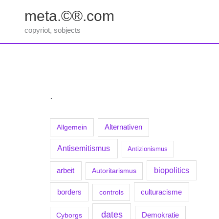
Zum
meta.©®.com
Inhalt
springen
copyriot, sobjects
.
Allgemein
Alternativen
Antisemitismus
Antizionismus
biopolitics
arbeit
Autoritarismus
borders
culturacisme
controls
dates
Demokratie
Cyborgs