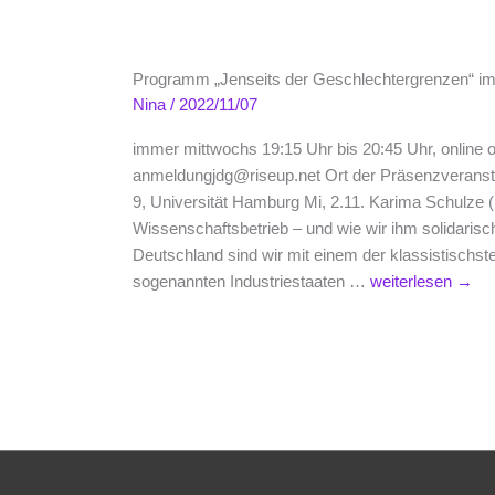
Programm „Jenseits der Geschlechtergrenzen“ i
Nina
/
2022/11/07
immer mittwochs 19:15 Uhr bis 20:45 Uhr, online o
anmeldungjdg@riseup.net Ort der Präsenzveransta
9, Universität Hamburg Mi, 2.11. Karima Schulze
Wissenschaftsbetrieb – und wie wir ihm solidaris
Deutschland sind wir mit einem der klassistischs
Programm
sogenannten Industriestaaten …
weiterlesen
→
„Jenseits
der
Geschlechtergre
im
WS
22/23