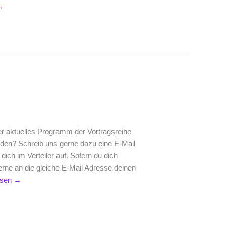
→
r aktuelles Programm der Vortragsreihe
rden? Schreib uns gerne dazu eine E-Mail
ch im Verteiler auf. Sofern du dich
rne an die gleiche E-Mail Adresse deinen
s
esen
→
ung