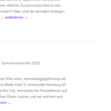
ty ein: Welche Zusammenschlüsse und
schulen? Was sind die aktuellen Anliegen
Einladung
n …
weiterlesen
→
zum
Vernetzungstreffen
am
12.
Juli
2023
im Sommersemester 2023
er Mail unter: anmeldungjdg@riseup.net
Von-Melle-Park 9, Universität Hamburg Mi
 the City: feministische Perspektiven auf
ichen Raum nutzen, wie wir wohnen und
amm
lesen
→
ts