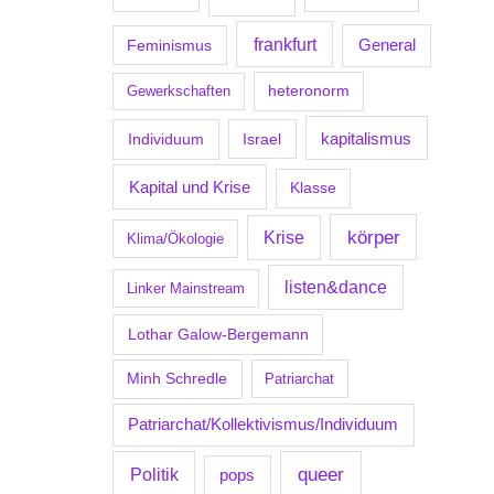
frankfurt
Feminismus
General
Gewerkschaften
heteronorm
kapitalismus
Individuum
Israel
Kapital und Krise
Klasse
körper
Krise
Klima/Ökologie
listen&dance
Linker Mainstream
Lothar Galow-Bergemann
Minh Schredle
Patriarchat
Patriarchat/Kollektivismus/Individuum
Politik
queer
pops