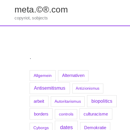
Zum
meta.©®.com
Inhalt
springen
copyriot, sobjects
.
Allgemein
Alternativen
Antisemitismus
Antizionismus
biopolitics
arbeit
Autoritarismus
borders
culturacisme
controls
dates
Demokratie
Cyborgs