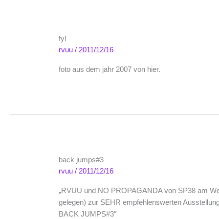
fyl
rvuu
/
2011/12/16
foto aus dem jahr 2007 von hier.
back jumps#3
rvuu
/
2011/12/16
„RVUU und NO PROPAGANDA von SP38 am Wege
gelegen) zur SEHR empfehlenswerten Ausstellung
BACK JUMPS#3″