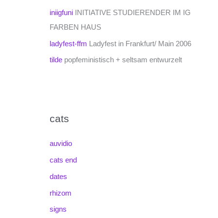
iniigfuni
INITIATIVE STUDIERENDER IM IG
FARBEN HAUS
ladyfest-ffm
Ladyfest in Frankfurt/ Main 2006
tilde
popfeministisch + seltsam entwurzelt
cats
auvidio
cats end
dates
rhizom
signs