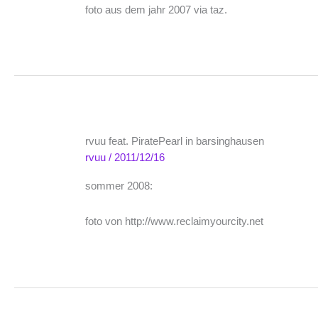
foto aus dem jahr 2007 via taz.
rvuu feat. PiratePearl in barsinghausen
rvuu
/
2011/12/16
sommer 2008:
foto von http://www.reclaimyourcity.net