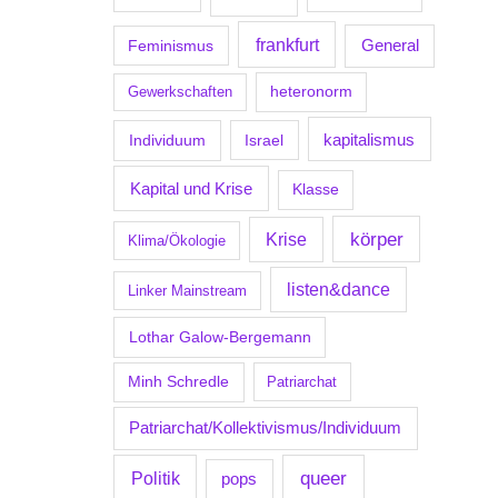
frankfurt
Feminismus
General
Gewerkschaften
heteronorm
kapitalismus
Individuum
Israel
Kapital und Krise
Klasse
körper
Krise
Klima/Ökologie
listen&dance
Linker Mainstream
Lothar Galow-Bergemann
Minh Schredle
Patriarchat
Patriarchat/Kollektivismus/Individuum
Politik
queer
pops