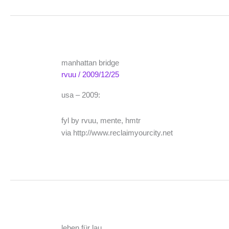
manhattan bridge
rvuu
/
2009/12/25
usa – 2009:
fyl by rvuu, mente, hmtr
via http://www.reclaimyourcity.net
leben für lau