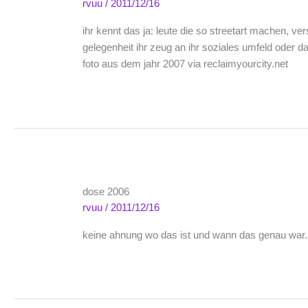
rvuu
/
2011/12/16
ihr kennt das ja: leute die so streetart machen, v
gelegenheit ihr zeug an ihr soziales umfeld oder d
foto aus dem jahr 2007 via reclaimyourcity.net
dose 2006
rvuu
/
2011/12/16
keine ahnung wo das ist und wann das genau war.