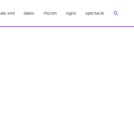
Suchen
ats end
dates
rhizom
signs
spectacle