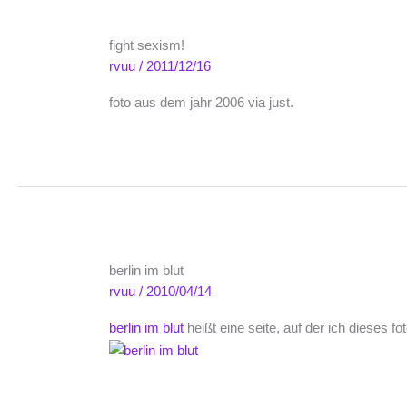
fight sexism!
rvuu
/
2011/12/16
foto aus dem jahr 2006 via just.
berlin im blut
rvuu
/
2010/04/14
berlin im blut
heißt eine seite, auf der ich dieses f