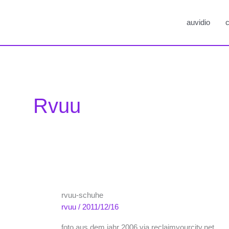
auvidio
c
Rvuu
rvuu-schuhe
rvuu
/
2011/12/16
foto aus dem jahr 2006 via reclaimyourcity.net