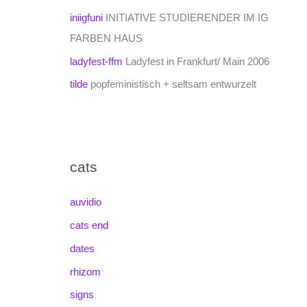
iniigfuni
INITIATIVE STUDIERENDER IM IG
FARBEN HAUS
ladyfest-ffm
Ladyfest in Frankfurt/ Main 2006
tilde
popfeministisch + seltsam entwurzelt
cats
auvidio
cats end
dates
rhizom
signs