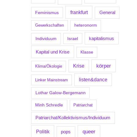
frankfurt
Feminismus
General
Gewerkschaften
heteronorm
kapitalismus
Individuum
Israel
Kapital und Krise
Klasse
körper
Krise
Klima/Ökologie
listen&dance
Linker Mainstream
Lothar Galow-Bergemann
Minh Schredle
Patriarchat
Patriarchat/Kollektivismus/Individuum
Politik
queer
pops