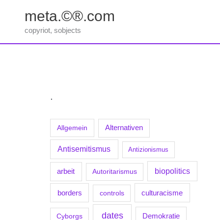
Zum
meta.©®.com
Inhalt
springen
copyriot, sobjects
.
Allgemein
Alternativen
Antisemitismus
Antizionismus
biopolitics
arbeit
Autoritarismus
borders
culturacisme
controls
dates
Demokratie
Cyborgs