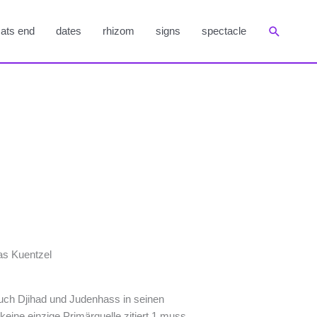
Suchen
ats end
dates
rhizom
signs
spectacle
as Kuentzel
uch Djihad und Judenhass in seinen
eine einzige Primärquelle zitiert,1 muss