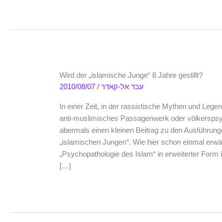
Wird der „islamische Junge“ 8 Jahre gestillt?
2010/08/07
/
עבד אל-קאדר
In einer Zeit, in der rassistische Mythen und Leg
anti-muslimisches Passagenwerk oder völkerspsyc
abermals einen kleinen Beitrag zu den Ausführung
„islamischen Jungen“. Wie hier schon einmal erwäh
„Psychopathologie des Islam“ in erweiterter Form
[…]