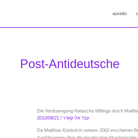
auvidio
c
Post-Antideutsche
Die Verdraengung Natascha Wiltings durch Matthi
2010/08/21
/
עבד אל-קאדר
Da Matthias Küntzel in seinem 2002 erschienen B
Ausführungen über die ägyptischen Muslimbrüder k