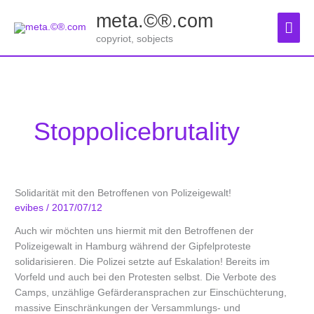
Zum
meta.©®.com
Inhalt
Hau
springen
copyriot, sobjects
Stoppolicebrutality
Solidarität mit den Betroffenen von Polizeigewalt!
evibes
/
2017/07/12
Auch wir möchten uns hiermit mit den Betroffenen der
Polizeigewalt in Hamburg während der Gipfelproteste
solidarisieren. Die Polizei setzte auf Eskalation! Bereits im
Vorfeld und auch bei den Protesten selbst. Die Verbote des
Camps, unzählige Gefärderansprachen zur Einschüchterung,
massive Einschränkungen der Versammlungs- und