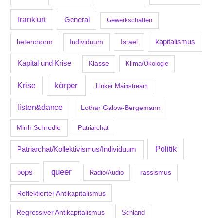
frankfurt
General
Gewerkschaften
kapitalismus
Individuum
Israel
heteronorm
Kapital und Krise
Klasse
Klima/Ökologie
körper
Krise
Linker Mainstream
listen&dance
Lothar Galow-Bergemann
Minh Schredle
Patriarchat
Politik
Patriarchat/Kollektivismus/Individuum
queer
pops
Radio/Audio
rassismus
Reflektierter Antikapitalismus
Regressiver Antikapitalismus
Schland