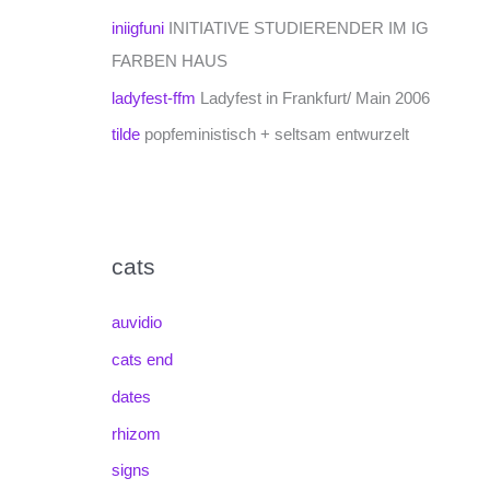
iniigfuni
INITIATIVE STUDIERENDER IM IG
FARBEN HAUS
ladyfest-ffm
Ladyfest in Frankfurt/ Main 2006
tilde
popfeministisch + seltsam entwurzelt
cats
auvidio
cats end
dates
rhizom
signs