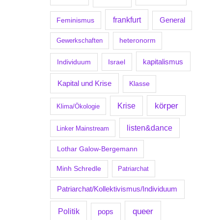
frankfurt
Feminismus
General
Gewerkschaften
heteronorm
kapitalismus
Individuum
Israel
Kapital und Krise
Klasse
körper
Krise
Klima/Ökologie
listen&dance
Linker Mainstream
Lothar Galow-Bergemann
Minh Schredle
Patriarchat
Patriarchat/Kollektivismus/Individuum
Politik
queer
pops