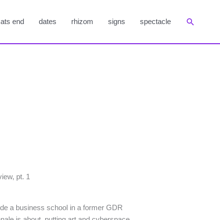
Suchen
ats end
dates
rhizom
signs
spectacle
view, pt. 1
nside a business school in a former GDR
nale is about, putting art and cyberspace