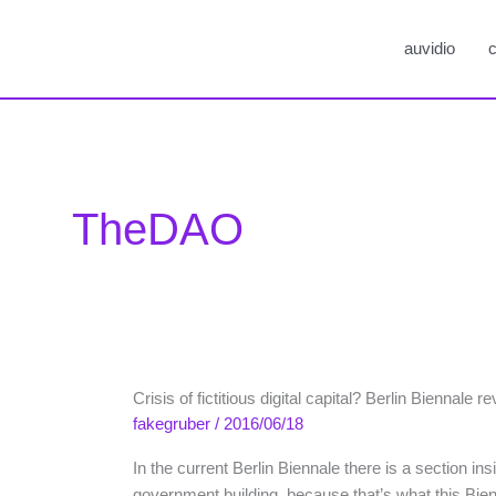
auvidio
c
TheDAO
Crisis of fictitious digital capital? Berlin Biennale re
fakegruber
/
2016/06/18
In the current Berlin Biennale there is a section i
government building, because that’s what this Bien