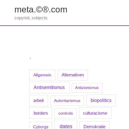
Zum
meta.©®.com
Inhalt
springen
copyriot, sobjects
.
Allgemein
Alternativen
Antisemitismus
Antizionismus
biopolitics
arbeit
Autoritarismus
borders
culturacisme
controls
dates
Demokratie
Cyborgs