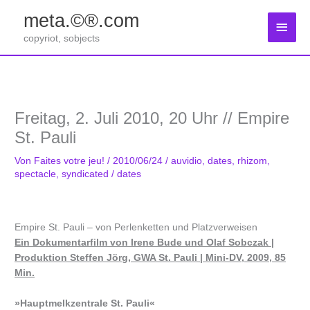
Zum
meta.©®.com
Inhalt
Haup
springen
copyriot, sobjects
Freitag, 2. Juli 2010, 20 Uhr // Empire
St. Pauli
Von
Faites votre jeu!
/
2010/06/24
/
auvidio
,
dates
,
rhizom
,
spectacle
,
syndicated
/
dates
Empire St. Pauli – von Perlenketten und Platzverweisen
Ein Dokumentarfilm von Irene Bude und Olaf Sobczak |
Produktion Steffen Jörg, GWA St. Pauli | Mini-DV, 2009, 85
Min.
»Hauptmelkzentrale St. Pauli«