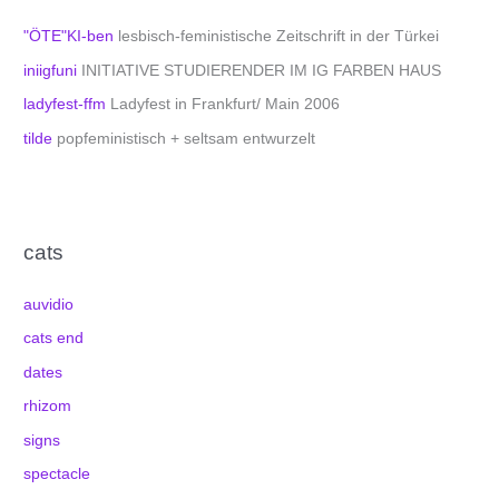
"ÖTE"KI-ben
lesbisch-feministische Zeitschrift in der Türkei
iniigfuni
INITIATIVE STUDIERENDER IM IG FARBEN HAUS
ladyfest-ffm
Ladyfest in Frankfurt/ Main 2006
tilde
popfeministisch + seltsam entwurzelt
cats
auvidio
cats end
dates
rhizom
signs
spectacle