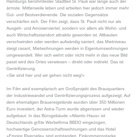
Hamburgs berühmtester Stadtteil St. Pauli war lange auch der
ärmste. Mittlerweile leben und arbeiten hier jedoch immer mehr
Gut- und Bestverdienende. Die sozialen Gegensätze
verschärfen sich. Der Film zeigt, dass St. Pauli nicht nur als
Ausgeh- und Amüsierviertel, sondern vor allem als Wohn- und
auch Wirtschaftsstandort attraktiv geworden ist. Altbauten
verschwinden oder werden aufwändig saniert, das Mietniveau
steigt rasant, Mietwohnungen werden in Eigentumswohnungen
umgewandelt. Wer sich wehrt oder nicht mehr in das neue Bild
passt wird des Ortes verwiesen – direkt oder indirekt. Das ist
Gentrifizierung.
»Sie sind hier und wir gehen nicht weg!«
Im Film wird exemplarisch am Großprojekt des Brauquartiers
der Industriewandel und Gentrifizierungsprozess aufgezeigt. Auf
dem ehemaligen Brauereigelände wurden über 350 Millionen
Euro investiert, der Astra-Turm wurde abgerissen und wieder
aufgebaut. In das Bürogebäude »Atlantic-Haus« ist
Deutschlands grßte Werbefirma BBDO eingezogen,
hochwertige Genossenschaftswohnungen und das Hotel
»Empire Riverside« sind entstanden. Einkommensstarke