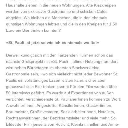
Haushalte ziehen in die neuen Wohnungen. Alte Kiezkneipen
werden von exklusiver Gastronomie und schicken Cafés
abgelöst. Wo bleiben die Menschen, die in den ehemals
günstigen Wohnungen lebten und die in den Kneipen für 1,50
Euro ein Bier trinken konnten?
»St. Pauli ist jetzt so wie ich es niemals wollte!«
Derweil kündigt sich mit den Tanzenden Türmen schon das
nächste Großprojekt mit »St. Pauli – affiner Nutzung« an: dort
wird neben Büroetagen im obersten Stockwerk eine
Gastronomie sein, »wo sich vielleicht nicht jeder Bewohner St.
Paulis ein vollständiges Essen leisten kann, sicher aber
genussvoll sein Bier trinken kann.« Für den Film wurden über
50 Interviews geführt. Es wurde auf ExpertInnen von außen
verzichtet. Verschiedenste St. PaulianerInnen kommen zu Wort:
AnwohnerInnen, Angestellte, KünstlerInnen, Gastwirtinnen,
Braumeister, Großinvestoren, SozialarbeiterInnen, Hoteliers,
RechtsanwältInnen, der Bezirksamtsleiter und viele mehr. So
bildet der Film jenseits von Rotlicht, Kleinkriminellen und Arme-