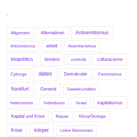
.
Antisemitismus
Allgemein
Alternativen
arbeit
Antizionismus
Autoritarismus
biopolitics
borders
culturacisme
controls
dates
Demokratie
Feminismus
Cyborgs
frankfurt
General
Gewerkschaften
kapitalismus
Individuum
Israel
heteronorm
Kapital und Krise
Klasse
Klima/Ökologie
körper
Krise
Linker Mainstream