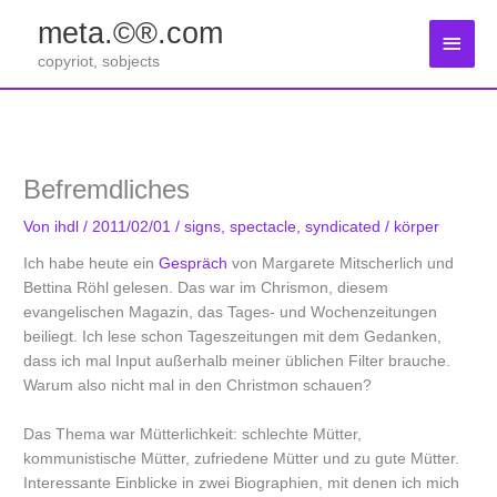
Zum
meta.©®.com
Inhalt
Haup
springen
copyriot, sobjects
Befremdliches
Von
ihdl
/
2011/02/01
/
signs
,
spectacle
,
syndicated
/
körper
Ich habe heute ein
Gespräch
von Margarete Mitscherlich und
Bettina Röhl gelesen. Das war im Chrismon, diesem
evangelischen Magazin, das Tages- und Wochenzeitungen
beiliegt. Ich lese schon Tageszeitungen mit dem Gedanken,
dass ich mal Input außerhalb meiner üblichen Filter brauche.
Warum also nicht mal in den Christmon schauen?
Das Thema war Mütterlichkeit: schlechte Mütter,
kommunistische Mütter, zufriedene Mütter und zu gute Mütter.
Interessante Einblicke in zwei Biographien, mit denen ich mich