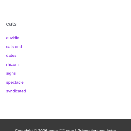
cats
auvidio
cats end
dates
rhizom
signs
spectacle
syndicated
Copyright © 2026
meta.©®.com
| Präsentiert von
Astra