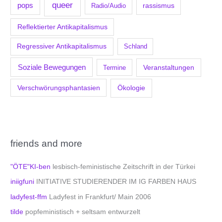
queer
pops
Radio/Audio
rassismus
Reflektierter Antikapitalismus
Regressiver Antikapitalismus
Schland
Soziale Bewegungen
Veranstaltungen
Termine
Verschwörungsphantasien
Ökologie
friends and more
"ÖTE"KI-ben
lesbisch-feministische Zeitschrift in der Türkei
iniigfuni
INITIATIVE STUDIERENDER IM IG FARBEN HAUS
ladyfest-ffm
Ladyfest in Frankfurt/ Main 2006
tilde
popfeministisch + seltsam entwurzelt