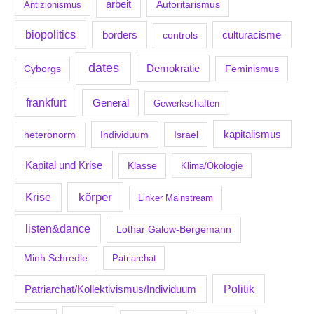
arbeit
Antizionismus
Autoritarismus
biopolitics
borders
culturacisme
controls
dates
Demokratie
Feminismus
Cyborgs
frankfurt
General
Gewerkschaften
kapitalismus
Individuum
Israel
heteronorm
Kapital und Krise
Klasse
Klima/Ökologie
körper
Krise
Linker Mainstream
listen&dance
Lothar Galow-Bergemann
Minh Schredle
Patriarchat
Politik
Patriarchat/Kollektivismus/Individuum