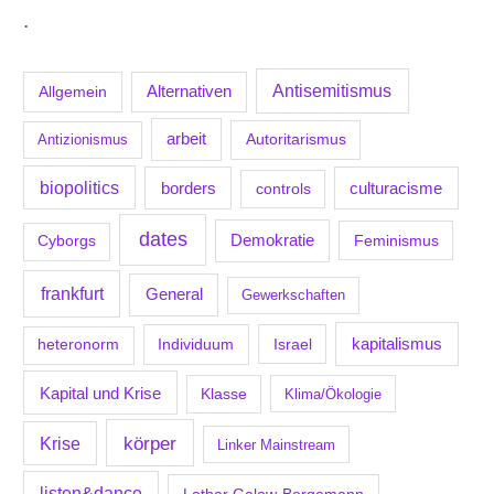
.
Antisemitismus
Allgemein
Alternativen
arbeit
Antizionismus
Autoritarismus
biopolitics
borders
culturacisme
controls
dates
Demokratie
Feminismus
Cyborgs
frankfurt
General
Gewerkschaften
kapitalismus
Individuum
Israel
heteronorm
Kapital und Krise
Klasse
Klima/Ökologie
körper
Krise
Linker Mainstream
listen&dance
Lothar Galow-Bergemann