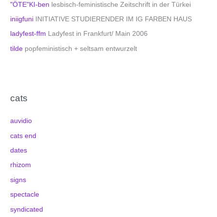
"ÖTE"KI-ben
lesbisch-feministische Zeitschrift in der Türkei
iniigfuni
INITIATIVE STUDIERENDER IM IG FARBEN HAUS
ladyfest-ffm
Ladyfest in Frankfurt/ Main 2006
tilde
popfeministisch + seltsam entwurzelt
cats
auvidio
cats end
dates
rhizom
signs
spectacle
syndicated