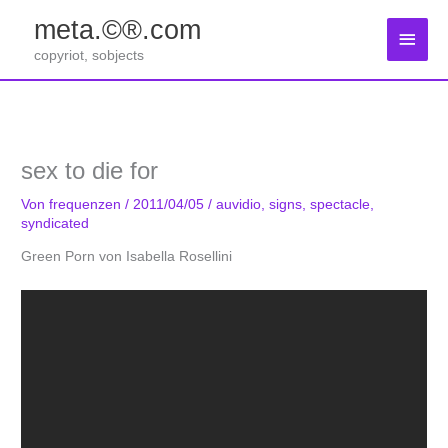
Zum
meta.©®.com
Inhalt
Haup
springen
copyriot, sobjects
sex to die for
Von
frequenzen
/
2011/04/05
/
auvidio
,
signs
,
spectacle
,
syndicated
Green Porn von Isabella Rosellini