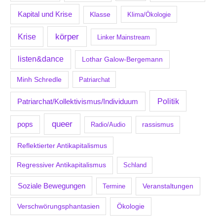
Kapital und Krise
Klasse
Klima/Ökologie
körper
Krise
Linker Mainstream
listen&dance
Lothar Galow-Bergemann
Minh Schredle
Patriarchat
Politik
Patriarchat/Kollektivismus/Individuum
queer
pops
Radio/Audio
rassismus
Reflektierter Antikapitalismus
Regressiver Antikapitalismus
Schland
Soziale Bewegungen
Veranstaltungen
Termine
Verschwörungsphantasien
Ökologie