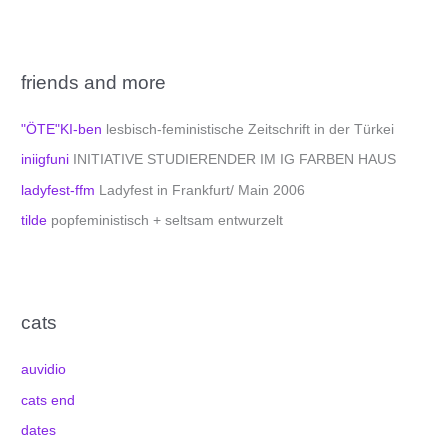
friends and more
"ÖTE"KI-ben
lesbisch-feministische Zeitschrift in der Türkei
iniigfuni
INITIATIVE STUDIERENDER IM IG FARBEN HAUS
ladyfest-ffm
Ladyfest in Frankfurt/ Main 2006
tilde
popfeministisch + seltsam entwurzelt
cats
auvidio
cats end
dates