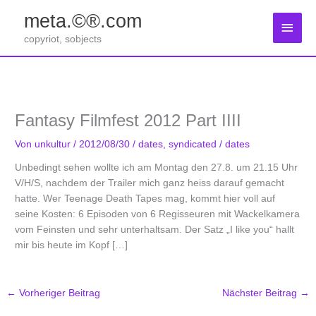
Zum
meta.©®.com
Inhalt
Haup
springen
copyriot, sobjects
Fantasy Filmfest 2012 Part IIII
Von
unkultur
/
2012/08/30
/
dates
,
syndicated
/
dates
Unbedingt sehen wollte ich am Montag den 27.8. um 21.15 Uhr
V/H/S, nachdem der Trailer mich ganz heiss darauf gemacht
hatte. Wer Teenage Death Tapes mag, kommt hier voll auf
seine Kosten: 6 Episoden von 6 Regisseuren mit Wackelkamera
vom Feinsten und sehr unterhaltsam. Der Satz „I like you“ hallt
mir bis heute im Kopf […]
←
Vorheriger Beitrag
Nächster Beitrag
→