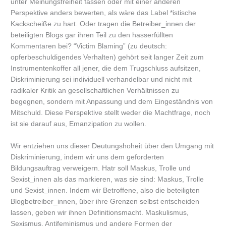
unter Meinungsfreiheit fassen oder mit einer anderen
Perspektive anders bewerten, als wäre das Label *istische
Kackscheiße zu hart. Oder tragen die Betreiber_innen der
beteiligten Blogs gar ihren Teil zu den hasserfüllten
Kommentaren bei? “Victim Blaming” (zu deutsch:
opferbeschuldigendes Verhalten) gehört seit langer Zeit zum
Instrumentenkoffer all jener, die dem Trugschluss aufsitzen,
Diskriminierung sei individuell verhandelbar und nicht mit
radikaler Kritik an gesellschaftlichen Verhältnissen zu
begegnen, sondern mit Anpassung und dem Eingeständnis von
Mitschuld. Diese Perspektive stellt weder die Machtfrage, noch
ist sie darauf aus, Emanzipation zu wollen.
Wir entziehen uns dieser Deutungshoheit über den Umgang mit
Diskriminierung, indem wir uns dem geforderten
Bildungsauftrag verweigern. Hatr soll Maskus, Trolle und
Sexist_innen als das markieren, was sie sind: Maskus, Trolle
und Sexist_innen. Indem wir Betroffene, also die beteiligten
Blogbetreiber_innen, über ihre Grenzen selbst entscheiden
lassen, geben wir ihnen Definitionsmacht. Maskulismus,
Sexismus, Antifeminismus und andere Formen der