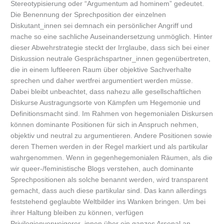
Stereotypisierung oder “Argumentum ad hominem” gedeutet.
Die Benennung der Sprechposition der einzelnen
Diskutant_innen sei demnach ein persönlicher Angriff und
mache so eine sachliche Auseinandersetzung unmöglich. Hinter
dieser Abwehrstrategie steckt der Irrglaube, dass sich bei einer
Diskussion neutrale Gesprächspartner_innen gegenübertreten,
die in einem luftleeren Raum über objektive Sachverhalte
sprechen und daher wertfrei argumentiert werden müsse.
Dabei bleibt unbeachtet, dass nahezu alle gesellschaftlichen
Diskurse Austragungsorte von Kämpfen um Hegemonie und
Definitionsmacht sind. Im Rahmen von hegemonialen Diskursen
können dominante Positionen für sich in Anspruch nehmen,
objektiv und neutral zu argumentieren. Andere Positionen sowie
deren Themen werden in der Regel markiert und als partikular
wahrgenommen. Wenn in gegenhegemonialen Räumen, als die
wir queer-/feministische Blogs verstehen, auch dominante
Sprechpositionen als solche benannt werden, wird transparent
gemacht, dass auch diese partikular sind. Das kann allerdings
feststehend geglaubte Weltbilder ins Wanken bringen. Um bei
ihrer Haltung bleiben zu können, verfügen
Privilegienverweigerer_innen über ein ganzes Arsenal an