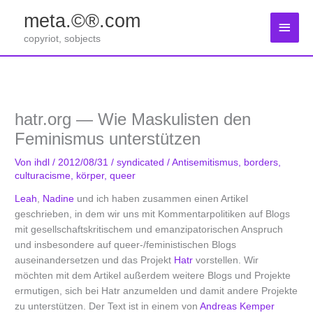
Zum
meta.©®.com
Inhalt
Haup
springen
copyriot, sobjects
hatr.org — Wie Maskulisten den
Feminismus unterstützen
Von
ihdl
/
2012/08/31
/
syndicated
/
Antisemitismus
,
borders
,
culturacisme
,
körper
,
queer
Leah
,
Nadine
und ich haben zusammen einen Artikel
geschrieben, in dem wir uns mit Kommentarpolitiken auf Blogs
mit gesellschaftskritischem und emanzipatorischen Anspruch
und insbesondere auf queer-/feministischen Blogs
auseinandersetzen und das Projekt
Hatr
vorstellen. Wir
möchten mit dem Artikel außerdem weitere Blogs und Projekte
ermutigen, sich bei Hatr anzumelden und damit andere Projekte
zu unterstützen. Der Text ist in einem von
Andreas Kemper