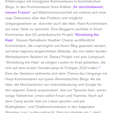
Erfahrungen mit misogynen Kommentaren in feministischen
Blogs. In den Kommentaren ihres Artikels „
Ihr durchtriebenen,
miesen Fotzen!
“ auf Mädchenmannschaft.net schloss sich eine
rege Diskussion über das Problem und mögliche
Umgangsweisen an, darunter auch die Idee, Hass-Kommentare
auf einer Seite zu sammeln. Eine Bloggerin verlinkte in ihrem
Kommentar das US-amerikanische Projekt “
Monetizing the
Hate
”. Dessen Betreiberin Heather Champ veröffentlicht
Kommentare, die ursprünglich auf ihrem Blog gepostet werden,
auf einer eigenes eingerichteten Website, die von vielen bunten
Werbebannern flankiert ist. Dieses Projekt und sein Leitspruch
“Monetizing the Hate” ist einigen Leuten im Kopf geblieben, die
2
sich auf dem ersten Gendercamp im Frühjahr 2010 trafen.
Eine der Sessions widmente sich dem Thema des Umgangs mit
Hass-Kommentaren auf queer-/feministischen Blogs. Als die
Idee, die Mechanismen von Internetwerbung und Google für
den eigenen Zweck auszunutzen, dort zur Sprache kam, waren
einige Teilnehmer_innen sofort Feuer und Flamme. Noch auf
dem Camp wurde Hatr ins Leben gerufen und per
Mailinglisten– und Chatkommunikation in den folgenden
Monaten zum Laufen gebracht. Hatr.org startete am 1. April