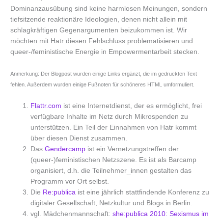
Dominanzausübung sind keine harmlosen Meinungen, sondern
tiefsitzende reaktionäre Ideologien, denen nicht allein mit
schlagkräftigen Gegenargumenten beizukommen ist. Wir
möchten mit Hatr diesen Fehlschluss problematisieren und
queer-/feministische Energie in Empowermentarbeit stecken.
Anmerkung: Der Blogpost wurden einige Links ergänzt, die im gedruckten Text
fehlen. Außerdem wurden einige Fußnoten für schöneres HTML umformuliert.
Flattr.com
ist eine Internetdienst, der es ermöglicht, frei
verfügbare Inhalte im Netz durch Mikrospenden zu
unterstützen. Ein Teil der Einnahmen von Hatr kommt
über diesen Dienst zusammen.
Das
Gendercamp
ist ein Vernetzungstreffen der
(queer-)feministischen Netzszene. Es ist als Barcamp
organisiert, d.h. die Teilnehmer_innen gestalten das
Programm vor Ort selbst.
Die
Re:publica
ist eine jährlich stattfindende Konferenz zu
digitaler Gesellschaft, Netzkultur und Blogs in Berlin.
vgl. Mädchenmannschaft:
she:publica 2010: Sexismus im