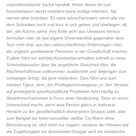
unproblematische Sache handelt. Hinter dieser Art von
Kommentaren steckt meistens keine trollige Intention. Sie
nerven aber trotzdem. Es wäre wünschenswert, wenn alle vor
dem Schreiben noch mal kurz in sich gehen und überlegen, ob
der_die Autorin seine_ihre Kritik wohl aus Unwissen heraus
formuliert oder ob das eigene Unverständnis gegenüber dem
Text nicht eher aus den unterschiedlichen Erfahrungen rührt,
die ungleich positionierte Personen in der Gesellschaft machen.
Zudem führt ein solches Kommentarverhalten schnell zu einer
Scheindiskussion über die angebliche Gleichheit Aller, die
Machtverhältnisse vollkommen ausblendet und diejenigen zum
schweigen bringt, die jene mitdenken. Dies führt uns zum
zweiten Typus, dem_der Privilegienverweigerer_in. Der Verweis
auf privilegierte gesellschaftliche Positionen führt häufig zu
Abwehrmechanismen in Form einer Umdeutung. Dass es einen
Unterschied macht, wenn eine Person gleich in mehrerer
Hinsicht zu der gesellschaftlich dominanten Gruppe zählt, also
zum Beispiel ein heterosexueller, weißer Cis-Mann ohne
Behinderung ist, wird nicht nur negiert, sondern der Hinweis auf
die Zugehörigkeit zur dominanten Gruppe wird als sexistische