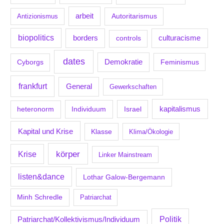
arbeit
Antizionismus
Autoritarismus
biopolitics
borders
culturacisme
controls
dates
Demokratie
Feminismus
Cyborgs
frankfurt
General
Gewerkschaften
kapitalismus
Individuum
Israel
heteronorm
Kapital und Krise
Klasse
Klima/Ökologie
körper
Krise
Linker Mainstream
listen&dance
Lothar Galow-Bergemann
Minh Schredle
Patriarchat
Politik
Patriarchat/Kollektivismus/Individuum