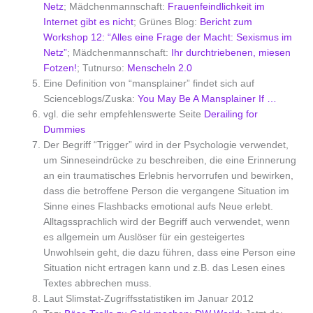
Netz
; Mädchenmannschaft:
Frauenfeindlichkeit im
Internet gibt es nicht
; Grünes Blog:
Bericht zum
Workshop 12: “Alles eine Frage der Macht: Sexismus im
Netz”
; Mädchenmannschaft:
Ihr durchtriebenen, miesen
Fotzen!
; Tutnurso:
Menscheln 2.0
Eine Definition von “mansplainer” findet sich auf
Scienceblogs/Zuska:
You May Be A Mansplainer If …
vgl. die sehr empfehlenswerte Seite
Derailing for
Dummies
Der Begriff “Trigger” wird in der Psychologie verwendet,
um Sinneseindrücke zu beschreiben, die eine Erinnerung
an ein traumatisches Erlebnis hervorrufen und bewirken,
dass die betroffene Person die vergangene Situation im
Sinne eines Flashbacks emotional aufs Neue erlebt.
Alltagssprachlich wird der Begriff auch verwendet, wenn
es allgemein um Auslöser für ein gesteigertes
Unwohlsein geht, die dazu führen, dass eine Person eine
Situation nicht ertragen kann und z.B. das Lesen eines
Textes abbrechen muss.
Laut Slimstat-Zugriffsstatistiken im Januar 2012