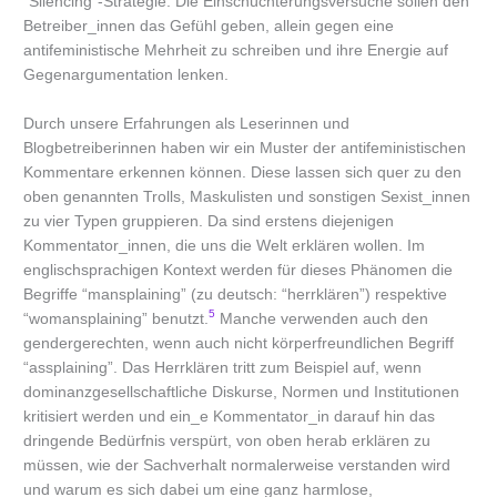
“Silencing”-Strategie: Die Einschüchterungsversuche sollen den
Betreiber_innen das Gefühl geben, allein gegen eine
antifeministische Mehrheit zu schreiben und ihre Energie auf
Gegenargumentation lenken.
Durch unsere Erfahrungen als Leserinnen und
Blogbetreiberinnen haben wir ein Muster der antifeministischen
Kommentare erkennen können. Diese lassen sich quer zu den
oben genannten Trolls, Maskulisten und sonstigen Sexist_innen
zu vier Typen gruppieren. Da sind erstens diejenigen
Kommentator_innen, die uns die Welt erklären wollen. Im
englischsprachigen Kontext werden für dieses Phänomen die
Begriffe “mansplaining” (zu deutsch: “herrklären”) respektive
5
“womansplaining” benutzt.
Manche verwenden auch den
gendergerechten, wenn auch nicht körperfreundlichen Begriff
“assplaining”. Das Herrklären tritt zum Beispiel auf, wenn
dominanzgesellschaftliche Diskurse, Normen und Institutionen
kritisiert werden und ein_e Kommentator_in darauf hin das
dringende Bedürfnis verspürt, von oben herab erklären zu
müssen, wie der Sachverhalt normalerweise verstanden wird
und warum es sich dabei um eine ganz harmlose,