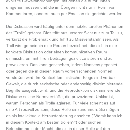
explizite Gewaltandrohungen, mit denen die Autor_innen
umgehen müssen und die im Übrigen nicht nur in Form von
Kommentaren, sondern auch per Email an sie gerichtet werden.
Die Diskussion wird häufig unter dem netzkulturellen Phänomen
der “Trolle” gefasst. Dies trifft aus unserer Sicht nur zum Teil zu,
verkürzt die Problematik und führt zu Missverständnissen. Als
Troll wird gemeinhin eine Person bezeichnet, die sich in eine
konkrete Diskussion oder einen kommunikativen Raum
einmischt, um mit ihren Beiträgen gezielt zu stören und zu
provozieren. Das kann geschehen, indem Nonsens gepostet
oder gegen die in diesen Raum vorherrschenden Normen
verstoßen wird. Im Kontext feministischer Blogs sind verbale
Gewalt, die durch sexistische oder anderweitig diskriminierende
Begriffe ausgeübt wird, und die Reproduktion diskriminierender
Diskurse solche Normverstöße, die provozieren. Unklar ist,
warum Personen als Trolle agieren. Für viele scheint es auf
eine Art reizvoll zu sein, diese Rolle einzunehmen. Sie mögen
es als intellektuelle Herausforderung ansehen (“Womit kann ich
in diesem Kontext am besten trollen?”) oder suchen
Befriedigung in der Macht, die sie in dieser Rolle auf den