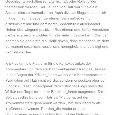
Geschlechterverhältnisse, Elternschaft oder Rollenbilder
thematisiert werden. Der Launch von Hatr war für sie ein
Anlass, dies zu thematisieren. Auch diverse Blogs setzten sich
mit dem neu ins Leben gerufenen Sammelbecken für
diskriminierende und dominante Sprachkultur auseinander.
Neben überwiegend positiven Reaktionen und Beifall versetzten
die bereits veröffentlichten Inhalte viele in Unglauben. Offenbar
nahmen sie das erste Mal Notiz davon, dass Menschen im Netz
permanent sexistisch, rassistisch, homophob, u.a. beleidigt und
bedroht werden.
Kritik bekam die Plattform für die Kontextlosigkeit der
Kommentare und dem stark schwankenden Grad des Hasses.
In den Augen der Kritiker_innen wären viele Kommentare der
Publikation auf Hatr nicht würdig, sondern erweckten eher den
Eindruck, Leser_innen queer-/feministischer Blogs seien der
Willkür und Tagesform ihrer Betreiber_innen ausgesetzt. Die
Selbstbeschreibung von Hatr als “Plattform, auf der
Trollkommentare gesammelt werden”, hat sich insofern als
irreführend erwiesen. Für den_die moderierende
Blogbetreiber_in und das Hatr-Team ist die Motivation der