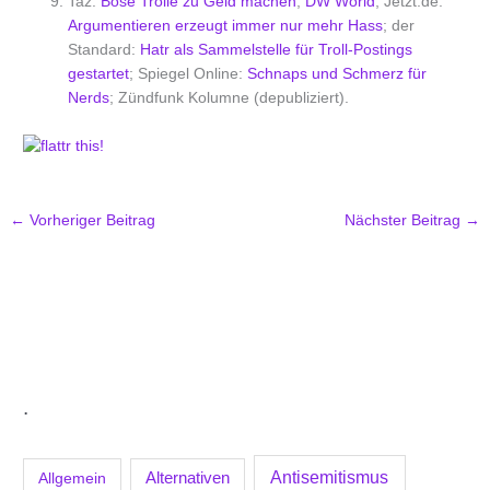
Taz:
Böse Trolle zu Geld machen
;
DW World
; Jetzt.de:
Argumentieren erzeugt immer nur mehr Hass
; der
Standard:
Hatr als Sammelstelle für Troll-Postings
gestartet
; Spiegel Online:
Schnaps und Schmerz für
Nerds
; Zündfunk Kolumne (depubliziert).
←
Vorheriger Beitrag
Nächster Beitrag
→
.
Antisemitismus
Allgemein
Alternativen