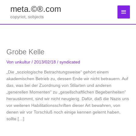
Zum
meta.©®.com
Inhalt
Haup
springen
copyriot, sobjects
Grobe Kelle
Von
unkultur
/
2013/02/18
/
syndicated
„Die „soziologische Betrachtungsweise“ gehört einem
akademischen Betrieb zu, dessen Ende wir nicht betrauern. Auf
das, was bei der Zuordnung von Stilarten und anderen
„generellen Momenten“ zu „gesellschaftlichen Begebenheiten“
herauskommt, sind wir nicht neugierig. Dafür, daß die Nazis uns
vor weiteren Habilitationsschriften dieser Art bewahren, von
denen wir vor Torschluß noch einige kennen gelernt haben,
sollte […]