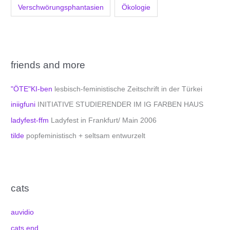
Verschwörungsphantasien
Ökologie
friends and more
"ÖTE"KI-ben
lesbisch-feministische Zeitschrift in der Türkei
iniigfuni
INITIATIVE STUDIERENDER IM IG FARBEN HAUS
ladyfest-ffm
Ladyfest in Frankfurt/ Main 2006
tilde
popfeministisch + seltsam entwurzelt
cats
auvidio
cats end