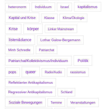
kapitalismus
Individuum
Israel
heteronorm
Kapital und Krise
Klasse
Klima/Ökologie
körper
Krise
Linker Mainstream
listen&dance
Lothar Galow-Bergemann
Minh Schredle
Patriarchat
Politik
Patriarchat/Kollektivismus/Individuum
queer
pops
Radio/Audio
rassismus
Reflektierter Antikapitalismus
Regressiver Antikapitalismus
Schland
Soziale Bewegungen
Veranstaltungen
Termine