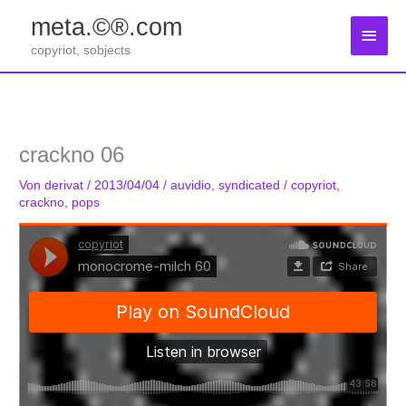
Zum
meta.©®.com
Inhalt
Haup
springen
copyriot, sobjects
crackno 06
Von
derivat
/
2013/04/04
/
auvidio
,
syndicated
/
copyriot
,
crackno
,
pops