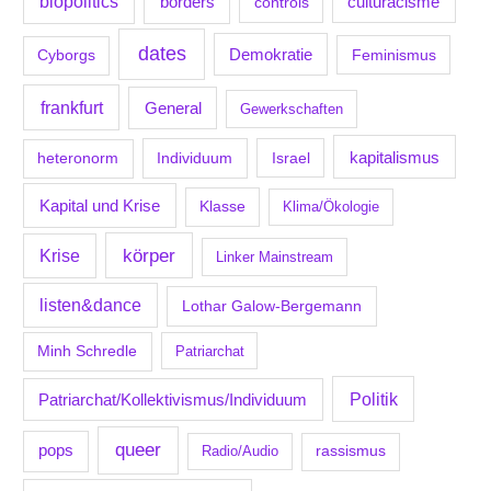
biopolitics
borders
culturacisme
controls
dates
Demokratie
Feminismus
Cyborgs
frankfurt
General
Gewerkschaften
kapitalismus
Individuum
Israel
heteronorm
Kapital und Krise
Klasse
Klima/Ökologie
körper
Krise
Linker Mainstream
listen&dance
Lothar Galow-Bergemann
Minh Schredle
Patriarchat
Politik
Patriarchat/Kollektivismus/Individuum
queer
pops
Radio/Audio
rassismus