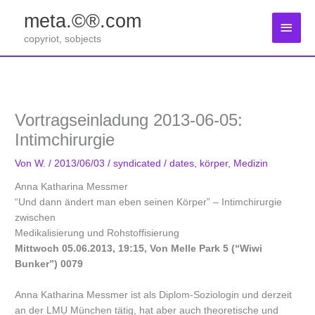
Zum
meta.©®.com
Inhalt
Haup
springen
copyriot, sobjects
Vortragseinladung 2013-06-05:
Intimchirurgie
Von
W.
/
2013/06/03
/
syndicated
/
dates
,
körper
,
Medizin
Anna Katharina Messmer
“Und dann ändert man eben seinen Körper” – Intimchirurgie
zwischen
Medikalisierung und Rohstoffisierung
Mittwoch 05.06.2013, 19:15, Von Melle Park 5 (“Wiwi
Bunker”) 0079
Anna Katharina Messmer ist als Diplom-Soziologin und derzeit
an der LMU München tätig, hat aber auch theoretische und