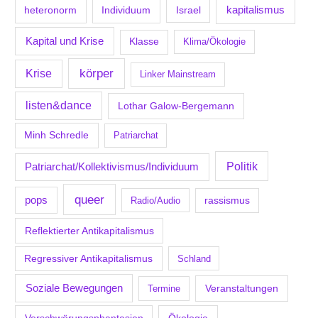
kapitalismus
Individuum
Israel
heteronorm
Kapital und Krise
Klasse
Klima/Ökologie
körper
Krise
Linker Mainstream
listen&dance
Lothar Galow-Bergemann
Minh Schredle
Patriarchat
Politik
Patriarchat/Kollektivismus/Individuum
queer
pops
Radio/Audio
rassismus
Reflektierter Antikapitalismus
Regressiver Antikapitalismus
Schland
Soziale Bewegungen
Veranstaltungen
Termine
Verschwörungsphantasien
Ökologie