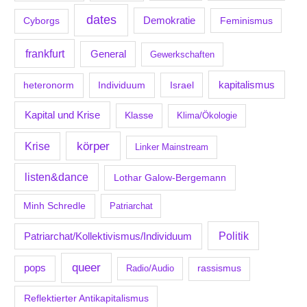
dates
Demokratie
Feminismus
Cyborgs
frankfurt
General
Gewerkschaften
kapitalismus
Individuum
Israel
heteronorm
Kapital und Krise
Klasse
Klima/Ökologie
körper
Krise
Linker Mainstream
listen&dance
Lothar Galow-Bergemann
Minh Schredle
Patriarchat
Politik
Patriarchat/Kollektivismus/Individuum
queer
pops
Radio/Audio
rassismus
Reflektierter Antikapitalismus