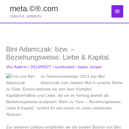
Zum
meta.©®.com
Inhalt
Haup
springen
copyriot, sobjects
Bini Adamczak: bzw. –
Beziehungsweise. Liebe & Kapital.
Von
Kathrin
/
2013/09/27
/
syndicated
/
dates
,
körper
Im Sommersemester 2013 war Bini
Adamczak zum zweiten Mal in unserer Reihe
zu Gast. Erneut widmete sie sich dem Komplex
Kapitalverhältnis und Liebe, die sie im Vortrag jeweils als
Beziehungsweise analysiert. Mehr zu “bzw. – Beziehungsweise.
Liebe & Kapital.” erfahrt ihr wie immer im unten stehenden
Abstract.
Zur weiteren Lektüre empfehlen wir die beiden Bücher von Bini: