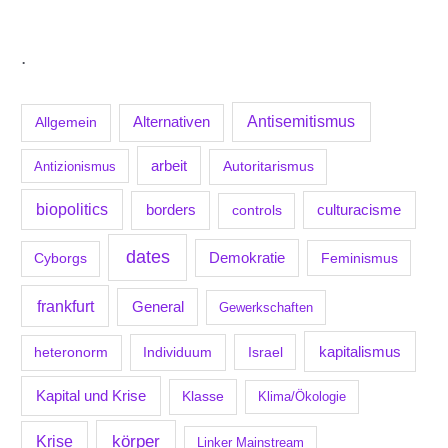
.
Antisemitismus
Allgemein
Alternativen
arbeit
Antizionismus
Autoritarismus
biopolitics
borders
culturacisme
controls
dates
Demokratie
Feminismus
Cyborgs
frankfurt
General
Gewerkschaften
kapitalismus
Individuum
Israel
heteronorm
Kapital und Krise
Klasse
Klima/Ökologie
körper
Krise
Linker Mainstream