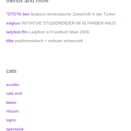
friends and more
"ÖTE"KI-ben
lesbisch-feministische Zeitschrift in der Türkei
iniigfuni
INITIATIVE STUDIERENDER IM IG FARBEN HAUS
ladyfest-ffm
Ladyfest in Frankfurt/ Main 2006
tilde
popfeministisch + seltsam entwurzelt
cats
auvidio
cats end
dates
rhizom
signs
spectacle