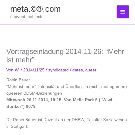
Zum
meta.©®.com
Inhalt
Haup
springen
copyriot, sobjects
Vortragseinladung 2014-11-26: “Mehr
ist mehr”
Von
W.
/
2014/11/25
/
syndicated
/
dates
,
queer
Robin Bauer
“Mehr ist mehr”: Intensität und Überfluss in (nicht-monogamen)
queeren BDSM-Beziehungen
Mittwoch 26.11.2014, 19:15, Von Melle Park 5 (“Wiwi
Bunker”) 0079
Dr. Robin Bauer ist Dozent an der DHBW, Fakultät Sozialwesen
in Stuttgart.