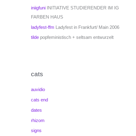
iniigfuni
INITIATIVE STUDIERENDER IM IG
FARBEN HAUS
ladyfest-ffm
Ladyfest in Frankfurt/ Main 2006
tilde
popfeministisch + seltsam entwurzelt
cats
auvidio
cats end
dates
rhizom
signs