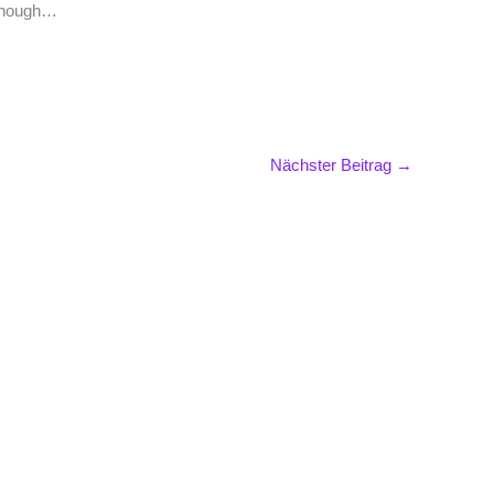
g enough…
Nächster Beitrag
→