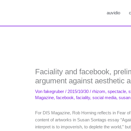
auvidio
c
Faciality and facebook, preli
argument against aesthetic 
Von
fakegruber
/
2015/10/30
/
rhizom
,
spectacle
,
s
Magazine
,
facebook
,
faciality
,
social media
,
susan
For DIS Magazine, Rob Horning reflects in Fear of C
content of artworks in Susan Sontags essay “Agains
interpret is to impoverish, to deplete the world,” b