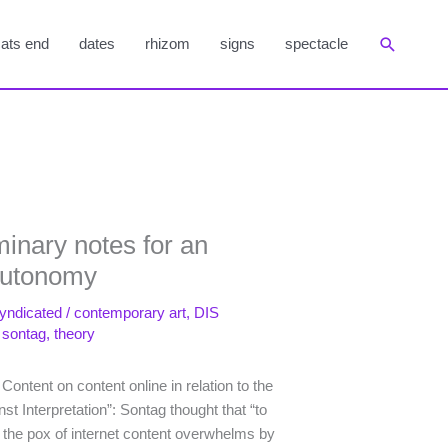
Suchen
ats end
dates
rhizom
signs
spectacle
minary notes for an
autonomy
yndicated
/
contemporary art
,
DIS
 sontag
,
theory
ontent on content online in relation to the
t Interpretation”: Sontag thought that “to
ut the pox of internet content overwhelms by