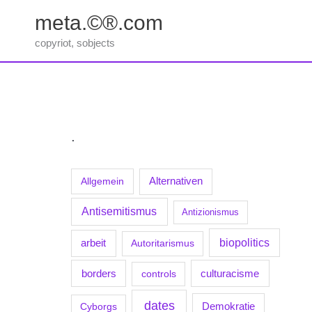
Zum
meta.©®.com
Inhalt
springen
copyriot, sobjects
.
Allgemein
Alternativen
Antisemitismus
Antizionismus
biopolitics
arbeit
Autoritarismus
borders
culturacisme
controls
dates
Demokratie
Cyborgs