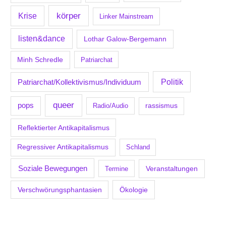
körper
Krise
Linker Mainstream
listen&dance
Lothar Galow-Bergemann
Minh Schredle
Patriarchat
Politik
Patriarchat/Kollektivismus/Individuum
queer
pops
Radio/Audio
rassismus
Reflektierter Antikapitalismus
Regressiver Antikapitalismus
Schland
Soziale Bewegungen
Veranstaltungen
Termine
Verschwörungsphantasien
Ökologie