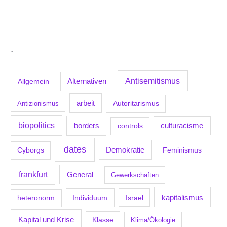
.
Antisemitismus
Allgemein
Alternativen
arbeit
Antizionismus
Autoritarismus
biopolitics
borders
culturacisme
controls
dates
Demokratie
Feminismus
Cyborgs
frankfurt
General
Gewerkschaften
kapitalismus
Individuum
Israel
heteronorm
Kapital und Krise
Klasse
Klima/Ökologie