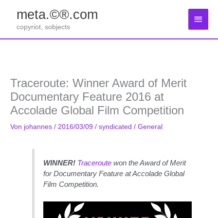
Zum
meta.©®.com
Inhalt
Haup
springen
copyriot, sobjects
Traceroute: Winner Award of Merit
Documentary Feature 2016 at
Accolade Global Film Competition
Von
johannes
/
2016/03/09
/
syndicated
/
General
WINNER!
Traceroute
won the Award of Merit
for
Documentary Feature
at Accolade Global
Film Competition.