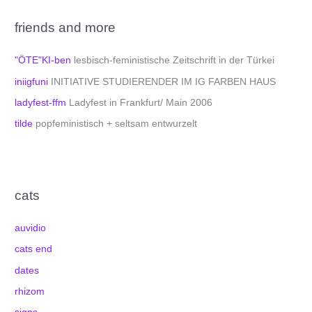
friends and more
"ÖTE"KI-ben
lesbisch-feministische Zeitschrift in der Türkei
iniigfuni
INITIATIVE STUDIERENDER IM IG FARBEN HAUS
ladyfest-ffm
Ladyfest in Frankfurt/ Main 2006
tilde
popfeministisch + seltsam entwurzelt
cats
auvidio
cats end
dates
rhizom