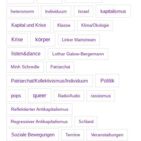
kapitalismus
Individuum
Israel
heteronorm
Kapital und Krise
Klasse
Klima/Ökologie
körper
Krise
Linker Mainstream
listen&dance
Lothar Galow-Bergemann
Minh Schredle
Patriarchat
Politik
Patriarchat/Kollektivismus/Individuum
queer
pops
Radio/Audio
rassismus
Reflektierter Antikapitalismus
Regressiver Antikapitalismus
Schland
Soziale Bewegungen
Veranstaltungen
Termine