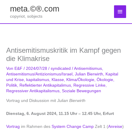
Zum
meta.©®.com
Inhalt
Haup
springen
copyriot, sobjects
Antisemitismuskritik im Kampf gegen
die Klimakrise
Von
E&F
/
2024/07/28
/
syndicated
/
Antisemitismus
,
Antisemitismus/Antizionismus/Israel
,
Julian Bierwirth
,
Kapital
und Krise
,
kapitalismus
,
Klasse
,
Klima/Ökologie
,
Ökologie
,
Politik
,
Reflektierter Antikapitalimus
,
Regressive Linke
,
Regressiver Antikapitalismus
,
Soziale Bewegungen
Vortrag und Diskussion mit
Julian Bierwirth
Dienstag, 6. August 2024, 11.15 Uhr – 12.45 Uhr, Erfurt
Vortrag
im Rahmen des
System Change Camp
Zelt 1 (
Anreise
)