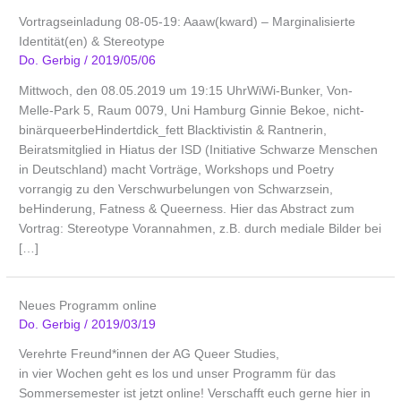
Vortragseinladung 08-05-19: Aaaw(kward) – Marginalisierte
Identität(en) & Stereotype
Do. Gerbig
/
2019/05/06
Mittwoch, den 08.05.2019 um 19:15 UhrWiWi-Bunker, Von-
Melle-Park 5, Raum 0079, Uni Hamburg Ginnie Bekoe, nicht-
binärqueerbeHindertdick_fett Blacktivistin & Rantnerin,
Beiratsmitglied in Hiatus der ISD (Initiative Schwarze Menschen
in Deutschland) macht Vorträge, Workshops und Poetry
vorrangig zu den Verschwurbelungen von Schwarzsein,
beHinderung, Fatness & Queerness. Hier das Abstract zum
Vortrag: Stereotype Vorannahmen, z.B. durch mediale Bilder bei
[…]
Neues Programm online
Do. Gerbig
/
2019/03/19
Verehrte Freund*innen der AG Queer Studies,
in vier Wochen geht es los und unser Programm für das
Sommersemester ist jetzt online! Verschafft euch gerne hier in