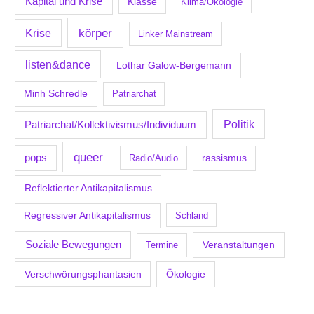
Kapital und Krise
Klasse
Klima/Ökologie
körper
Krise
Linker Mainstream
listen&dance
Lothar Galow-Bergemann
Minh Schredle
Patriarchat
Politik
Patriarchat/Kollektivismus/Individuum
queer
pops
Radio/Audio
rassismus
Reflektierter Antikapitalismus
Regressiver Antikapitalismus
Schland
Soziale Bewegungen
Veranstaltungen
Termine
Verschwörungsphantasien
Ökologie