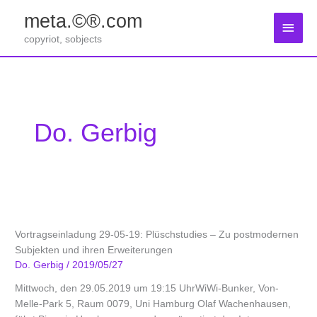
Zum
meta.©®.com
Inhalt
Haup
springen
copyriot, sobjects
Do. Gerbig
Vortragseinladung 29-05-19: Plüschstudies – Zu postmodernen
Subjekten und ihren Erweiterungen
Do. Gerbig
/
2019/05/27
Mittwoch, den 29.05.2019 um 19:15 UhrWiWi-Bunker, Von-
Melle-Park 5, Raum 0079, Uni Hamburg Olaf Wachenhausen,