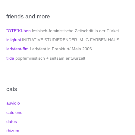
friends and more
"ÖTE"KI-ben
lesbisch-feministische Zeitschrift in der Türkei
iniigfuni
INITIATIVE STUDIERENDER IM IG FARBEN HAUS
ladyfest-ffm
Ladyfest in Frankfurt/ Main 2006
tilde
popfeministisch + seltsam entwurzelt
cats
auvidio
cats end
dates
rhizom