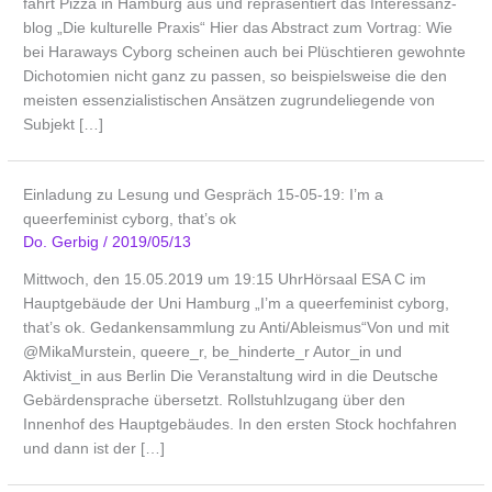
fährt Pizza in Hamburg aus und repräsentiert das Interessanz­
blog „Die kulturelle Praxis“ Hier das Abstract zum Vortrag: Wie
bei Haraways Cyborg scheinen auch bei Plüschtieren gewohnte
Dichotomien nicht ganz zu passen, so beispielsweise die den
meisten essenzialistischen Ansätzen zu­grundeliegende von
Subjekt […]
Einladung zu Lesung und Gespräch 15-05-19: I’m a
queerfeminist cyborg, that’s ok
Do. Gerbig
/
2019/05/13
Mittwoch, den 15.05.2019 um 19:15 UhrHörsaal ESA C im
Hauptgebäude der Uni Hamburg „I’m a queerfeminist cyborg,
that’s ok. Gedankensammlung zu Anti/Ableismus“Von und mit
@MikaMurstein, queere_r, be_hinderte_r Autor_in und
Aktivist_in aus Berlin Die Veranstaltung wird in die Deutsche
Gebärdensprache übersetzt. Rollstuhlzugang über den
Innenhof des Hauptgebäudes. In den ersten Stock hochfahren
und dann ist der […]