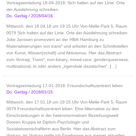
Vortragseinladung 18-04-2018: Sich halten auf der Linie. Orte
der Ausdehnung schreiben.
Do. Gerbig
/
2018/04/16
Mittwoch, den 18.04.18 um 19:15 Uhr Von-Melle-Park 5, Raum
0079 Sich halten auf der Linie. Orte der Ausdehnung schreiben
Joke Janssen promoviert an der HfbK Hamburg zu
Materialisierungen von trans* und arbeitet an den Schnittstellen
von Kunst, Wissen(schaft) und Aktivismus. Hier das Abstract
zum Vortrag: Trans*, non-binary, mixed-race, genderqueerness,
multinational, bi oder anders „irgendwie dazwischen“. […]
Vortragseinladung 17-01-2018: Freundschaftszentriert leben
Do. Gerbig
/
2018/01/15
Mittwoch, den 17.01.18 um 19:15 Uhr Von-Melle-Park 5, Raum
0079 Freundschaftszentriert leben. Eine Alternative zu den
Einschränkungen in der heteronormativen Beziehungswelt
Doreen Kruppa ist Diplom-Psychologin und
Sozialwissenschaftlerin aus Berlin. Hier das Abstract zum
Vortrag: Im Vortrag stelle ich Ergebnisse aus meiner aktuellen