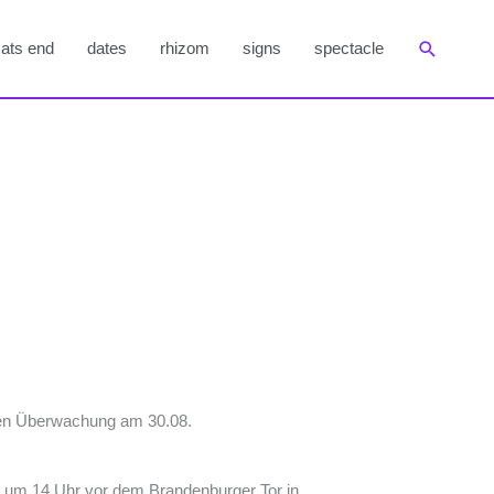
Suchen
ats end
dates
rhizom
signs
spectacle
egen Überwachung am 30.08.
14 um 14 Uhr vor dem Brandenburger Tor in