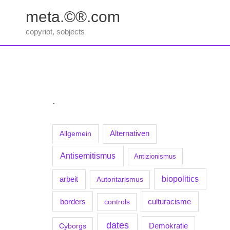
Zum
meta.©®.com
Inhalt
springen
copyriot, sobjects
.
Allgemein
Alternativen
Antisemitismus
Antizionismus
biopolitics
arbeit
Autoritarismus
borders
culturacisme
controls
dates
Demokratie
Cyborgs