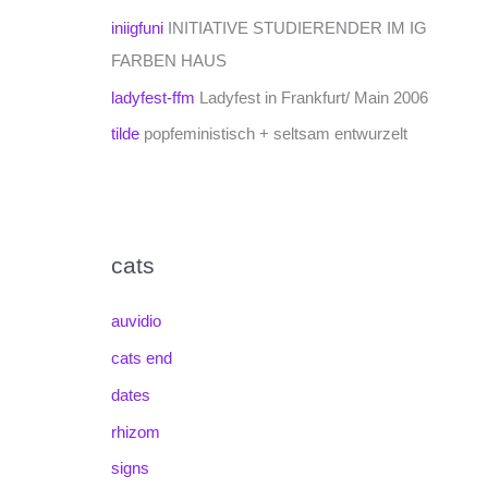
iniigfuni
INITIATIVE STUDIERENDER IM IG
FARBEN HAUS
ladyfest-ffm
Ladyfest in Frankfurt/ Main 2006
tilde
popfeministisch + seltsam entwurzelt
cats
auvidio
cats end
dates
rhizom
signs