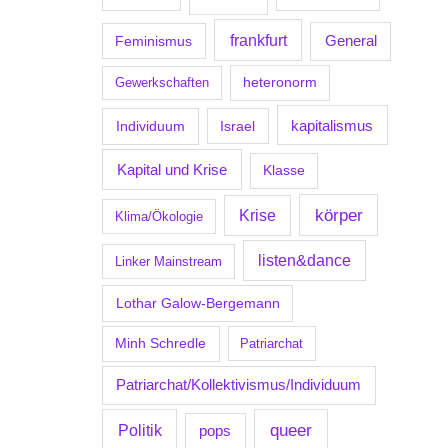
frankfurt
Feminismus
General
Gewerkschaften
heteronorm
kapitalismus
Individuum
Israel
Kapital und Krise
Klasse
körper
Krise
Klima/Ökologie
listen&dance
Linker Mainstream
Lothar Galow-Bergemann
Minh Schredle
Patriarchat
Patriarchat/Kollektivismus/Individuum
Politik
queer
pops