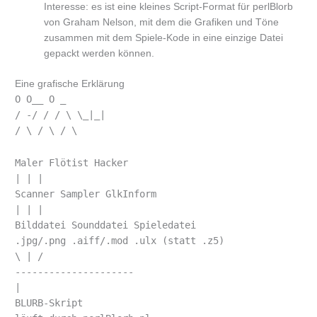
Interesse: es ist eine kleines Script-Format für perlBlorb
von Graham Nelson, mit dem die Grafiken und Töne
zusammen mit dem Spiele-Kode in eine einzige Datei
gepackt werden können.
Eine grafische Erklärung
O O__ O _
/ -/ / / \ \_|_|
/ \ / \ / \
Maler Flötist Hacker
| | |
Scanner Sampler GlkInform
| | |
Bilddatei Sounddatei Spieledatei
.jpg/.png .aiff/.mod .ulx (statt .z5)
\ | /
---------------------
|
BLURB-Skript