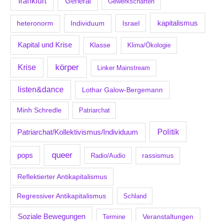
frankfurt
General
Gewerkschaften
kapitalismus
Individuum
Israel
heteronorm
Kapital und Krise
Klasse
Klima/Ökologie
körper
Krise
Linker Mainstream
listen&dance
Lothar Galow-Bergemann
Minh Schredle
Patriarchat
Politik
Patriarchat/Kollektivismus/Individuum
queer
pops
Radio/Audio
rassismus
Reflektierter Antikapitalismus
Regressiver Antikapitalismus
Schland
Soziale Bewegungen
Veranstaltungen
Termine