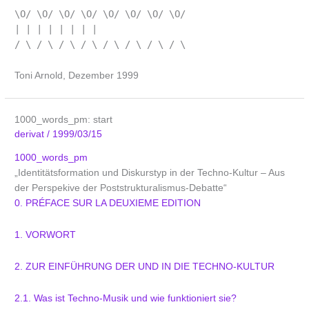
\O/ \O/ \O/ \O/ \O/ \O/ \O/ \O/
| | | | | | | |
/ \ / \ / \ / \ / \ / \ / \ / \
Toni Arnold, Dezember 1999
1000_words_pm: start
derivat
/
1999/03/15
1000_words_pm
„Identitätsformation und Diskurstyp in der Techno-Kultur – Aus
der Perspekive der Poststrukturalismus-Debatte“
0. PRÉFACE SUR LA DEUXIEME EDITION
1. VORWORT
2. ZUR EINFÜHRUNG DER UND IN DIE TECHNO-KULTUR
2.1. Was ist Techno-Musik und wie funktioniert sie?