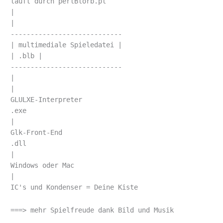
läuft durch perlBlorb.pl
|
|
----------------------------
| multimediale Spieledatei |
| .blb |
----------------------------
|
|
GLULXE-Interpreter
.exe
|
Glk-Front-End
.dll
|
Windows oder Mac
|
IC's und Kondenser = Deine Kiste
===> mehr Spielfreude dank Bild und Musik