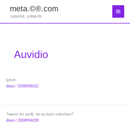
Zum
meta.©®.com
Inhalt
Haup
springen
copyriot, sobjects
Auvidio
lynch
dissi
/
2008/08/22
?wenn ihr wollt, ist es kein märchen?
dissi
/
2008/04/28