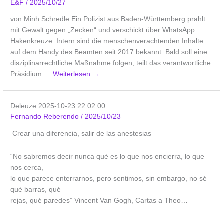
E&F
/
2025/10/27
von Minh Schredle Ein Polizist aus Baden-Württemberg prahlt
mit Gewalt gegen „Zecken“ und verschickt über WhatsApp
Hakenkreuze. Intern sind die menschenverachtenden Inhalte
auf dem Handy des Beamten seit 2017 bekannt. Bald soll eine
disziplinarrechtliche Maßnahme folgen, teilt das verantwortliche
Präsidium …
Weiterlesen
→
Deleuze 2025-10-23 22:02:00
Fernando Reberendo
/
2025/10/23
Crear una diferencia, salir de las anestesias
“No sabremos decir nunca qué es lo que nos encierra, lo que
nos cerca,
lo que parece enterrarnos, pero sentimos, sin embargo, no sé
qué barras, qué
rejas, qué paredes” Vincent Van Gogh, Cartas a Theo…