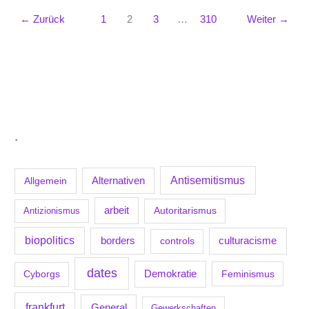
←
Zurück
1
2
3
…
310
Weiter
→
.
Antisemitismus
Allgemein
Alternativen
arbeit
Antizionismus
Autoritarismus
biopolitics
borders
culturacisme
controls
dates
Demokratie
Feminismus
Cyborgs
frankfurt
General
Gewerkschaften