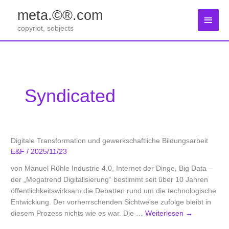
Zum
meta.©®.com
Inhalt
Haup
springen
copyriot, sobjects
Syndicated
Digitale Transformation und gewerkschaftliche Bildungsarbeit
E&F
/
2025/11/23
von Manuel Rühle Industrie 4.0, Internet der Dinge, Big Data –
der „Megatrend Digitalisierung“ bestimmt seit über 10 Jahren
öffentlichkeitswirksam die Debatten rund um die technologische
Entwicklung. Der vorherrschenden Sichtweise zufolge bleibt in
diesem Prozess nichts wie es war. Die …
Weiterlesen
→