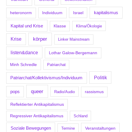
kapitalismus
Individuum
Israel
heteronorm
Kapital und Krise
Klasse
Klima/Ökologie
körper
Krise
Linker Mainstream
listen&dance
Lothar Galow-Bergemann
Minh Schredle
Patriarchat
Politik
Patriarchat/Kollektivismus/Individuum
queer
pops
Radio/Audio
rassismus
Reflektierter Antikapitalismus
Regressiver Antikapitalismus
Schland
Soziale Bewegungen
Veranstaltungen
Termine