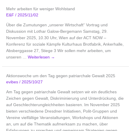
Mehr arbeiten für weniger Wohlstand
E&F
/
2025/11/02
Über die Zumutungen „unserer Wirtschaft“ Vortrag und
Diskussion mit Lothar Galow-Bergemann Samstag, 29.
November 2025, 10.30 Uhr, Wien auf der ACT NOW –
Konferenz für soziale Kämpfe Kulturhaus Brotfabrik, Ankerhalle,
Absberggasse 27, Stiege 3 Wir sollen mehr arbeiten, um
unseren …
Weiterlesen
→
Aktionswoche um den Tag gegen patriarchale Gewalt 2025
evibes
/
2025/10/27
Am Tag gegen patriarchale Gewalt setzen wir ein deutliches
Zeichen gegen Gewalt, Diskriminierung und Unterdrückung, die
auf Geschlechterungleichheiten basieren. Im November 2025
bieten verschiedene Dresdner Initiativen, Polit-Gruppen und
Vereine vielfältige Veranstaltungen, Workshops und Aktionen
an, um auf die Thematik aufmerksam zu machen, über
Erfahrungen zu sprechen und gemeinsam Strategien gegen