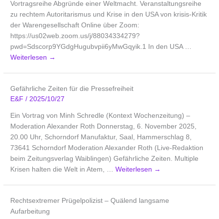
Vortragsreihe Abgründe einer Weltmacht. Veranstaltungsreihe
zu rechtem Autoritarismus und Krise in den USA von krisis-Kritik
der Warengesellschaft Online über Zoom:
https://us02web.zoom.us/j/88034334279?
pwd=Sdscorp9YGdgHugubvpii6yMwGqyik.1 In den USA …
Weiterlesen
→
Gefährliche Zeiten für die Pressefreiheit
E&F
/
2025/10/27
Ein Vortrag von Minh Schredle (Kontext Wochenzeitung) –
Moderation Alexander Roth Donnerstag, 6. November 2025,
20.00 Uhr, Schorndorf Manufaktur, Saal, Hammerschlag 8,
73641 Schorndorf Moderation Alexander Roth (Live-Redaktion
beim Zeitungsverlag Waiblingen) Gefährliche Zeiten. Multiple
Krisen halten die Welt in Atem, …
Weiterlesen
→
Rechtsextremer Prügelpolizist – Quälend langsame
Aufarbeitung