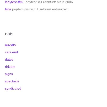
ladyfest-ffm
Ladyfest in Frankfurt/ Main 2006
tilde
popfeministisch + seltsam entwurzelt
cats
auvidio
cats end
dates
rhizom
signs
spectacle
syndicated