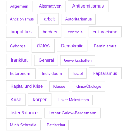
Antisemitismus
Allgemein
Alternativen
arbeit
Antizionismus
Autoritarismus
biopolitics
borders
culturacisme
controls
dates
Demokratie
Feminismus
Cyborgs
frankfurt
General
Gewerkschaften
kapitalismus
Individuum
Israel
heteronorm
Kapital und Krise
Klasse
Klima/Ökologie
körper
Krise
Linker Mainstream
listen&dance
Lothar Galow-Bergemann
Minh Schredle
Patriarchat