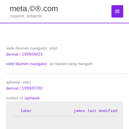
Zum
meta.©®.com
Inhalt
Haup
springen
copyriot, sobjects
viele blumen navigator: start
derivat
/
1999/08/23
viele blumen navigator
: an faeden lang hangeln
aphasie: start
derivat
/
1999/07/02
outdex of /
aphasie
laber
james last modified
S