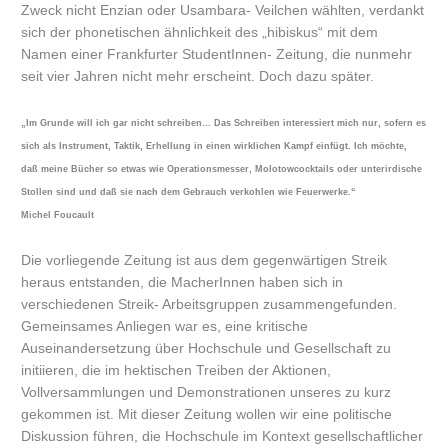
Zweck nicht Enzian oder Usambara- Veilchen wählten, verdankt
sich der phonetischen ähnlichkeit des „hibiskus“ mit dem
Namen einer Frankfurter StudentInnen- Zeitung, die nunmehr
seit vier Jahren nicht mehr erscheint. Doch dazu später.
„Im Grunde will ich gar nicht schreiben… Das Schreiben interessiert mich nur, sofern es
sich als Instrument, Taktik, Erhellung in einen wirklichen Kampf einfügt. Ich möchte,
daß meine Bücher so etwas wie Operationsmesser, Molotowcocktails oder unterirdische
Stollen sind und daß sie nach dem Gebrauch verkohlen wie Feuerwerke.“
Michel Foucault
Die vorliegende Zeitung ist aus dem gegenwärtigen Streik
heraus entstanden, die MacherInnen haben sich in
verschiedenen Streik- Arbeitsgruppen zusammengefunden.
Gemeinsames Anliegen war es, eine kritische
Auseinandersetzung über Hochschule und Gesellschaft zu
initiieren, die im hektischen Treiben der Aktionen,
Vollversammlungen und Demonstrationen unseres zu kurz
gekommen ist. Mit dieser Zeitung wollen wir eine politische
Diskussion führen, die Hochschule im Kontext gesellschaftlicher