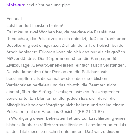
hibiskus
: ceci n’est pas une pipe
Editorial
Laßt hundert hibisken blühen!
Es ist kaum zwei Wochen her, da meldete die Frankfurter
Rundschau, die Polizei zeige sich entsetzt, daß die Frankfurter
Bevölkerung seit einiger Zeit Zivilfahnder z.T. erheblich bei der
Arbeit behindert. Erklären kann sie sich das nur als ein großes
Mißverständnis: Die BürgerInnen hätten die Kampagne für
Zivilcourage „Gewalt-Sehen-Helfen“ einfach falsch verstanden.
Da wird lamentiert über Passanten, die Polizisten wüst
beschimpften, als diese mal wieder über die üblichen
Verdächtigen herfielen und das obwohl die Beamten nicht
einmal „über die Stränge“ schlugen, wie ein Polizeisprecher
versicherte. Ein Blumenhändler jedoch ließ sich durch die
Alltäglichkeit solcher Vorgänge nicht beirren und schlug einem
Polizisten „mit der Faust ins Gesicht“ (FR 21.11.97).
In Würdigung dieser beherzten Tat und zur Erschließung eines
bisher offenbar sträflich vernachlässigten LeserInnenpotentials
ist der Titel dieser Zeitschrift entstanden. Daß wir zu diesem