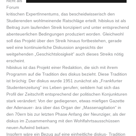
nicht als
Forum
kritischen ExpertInnentums, das bescheidwisserisch den
Studierenden wohlmeinende Ratschläge erteilt. hibiskus ist als
Beitrag zum laufenden Streik konzipiert und unter entsprechend
abenteuerlichen Bedingungen produziert worden. Gleichwohl
soll das Projekt über den Streik hinaus fortbestehen, gerade
weil eine kontinuierliche Diskussion angesichts der
weitgehenden „Geschichtslosigkeit“ auch dieses Streiks nötig
erscheint.
hibiskus ist das Projekt einer Redaktion, die sich mit ihrem
Programm auf die Tradition des diskus bezieht. Diese Tradition
ist brüchig: Der diskus wurde 1951 zunächst als „Frankfurter
Studentenzeitung“ ins Leben gerufen; seitdem hat sich das
Profil der Zeitschrift entsprechend der politischen Konjunkturen
stark verändert: Von der gediegenen, etwas miefigen Gazette
der Adenauer- ära über das Organ der „Massenagitation“ in
den 70ern bis zur letzten Phase Anfang der Neunziger, als der
diskus im Zusammenhang mit den Wohlfahrtsausschüssen
neuen Aufwind bekam.
Insofern wäre ein Bezug auf eine einheitliche diskus- Tradition