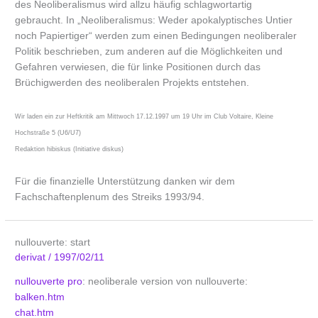
des Neoliberalismus wird allzu häufig schlagwortartig
gebraucht. In „Neoliberalismus: Weder apokalyptisches Untier
noch Papiertiger“ werden zum einen Bedingungen neoliberaler
Politik beschrieben, zum anderen auf die Möglichkeiten und
Gefahren verwiesen, die für linke Positionen durch das
Brüchigwerden des neoliberalen Projekts entstehen.
Wir laden ein zur Heftkritik am Mittwoch 17.12.1997 um 19 Uhr im Club Voltaire, Kleine
Hochstraße 5 (U6/U7)
Redaktion hibiskus (Initiative diskus)
Für die finanzielle Unterstützung danken wir dem
Fachschaftenplenum des Streiks 1993/94.
nullouverte: start
derivat
/
1997/02/11
nullouverte pro
: neoliberale version von nullouverte:
balken.htm
chat.htm