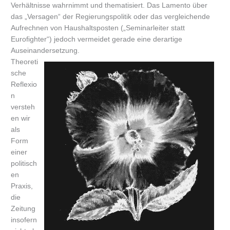
Verhältnisse wahrnimmt und thematisiert. Das Lamento über
das „Versagen“ der Regierungspolitik oder das vergleichende
Aufrechnen von Haushaltsposten („Seminarleiter statt
Eurofighter“) jedoch vermeidet gerade eine derartige
Auseinandersetzung.
Theoreti
sche
Reflexio
n
versteh
en wir
als
Form
einer
politisch
en
Praxis,
die
Zeitung
insofern