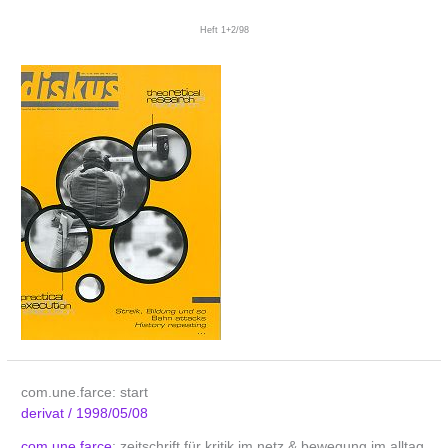
Heft 1+2/98
com.une.farce: start
derivat
/
1998/05/08
com.une.farce
: zeitschrift für kritik im netz & bewegung im alltag