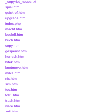
_copyriot_neues.txt
spiel.htm
quickref.htm
upgrade.htm
index.php
macht.htm
beuleII.htm
buch.htm
copy.htm
gespenst.htm
herrsch.htm
hitek.htm
knotmove.htm
milka.htm
nix.htm
sim.htm
toc.htm
tok1.htm
trash.htm
ware.htm
zeit.htm