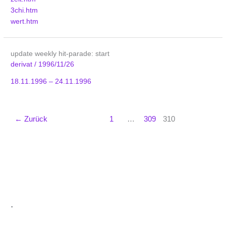
3chi.htm
wert.htm
update weekly hit-parade: start
derivat
/
1996/11/26
18.11.1996 – 24.11.1996
←
Zurück
1
…
309
310
.