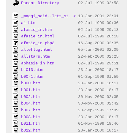
Parent Directory
        02-Jul-1999 02:58      -
_maggi_said--lets_st..>
a1.htm
afasie_in.htm
afasie_in.html
afasie_in.php3
alleflug.html
allstars.htm
aphasie_in.htm
b-013.htm
b00-1.htm
b000.htm
b001.htm
b002.htm
b004.htm
b007.htm
b008.htm
b011.htm
b012.htm