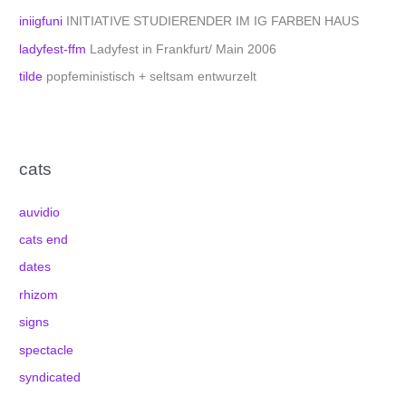
iniigfuni
INITIATIVE STUDIERENDER IM IG FARBEN HAUS
ladyfest-ffm
Ladyfest in Frankfurt/ Main 2006
tilde
popfeministisch + seltsam entwurzelt
cats
auvidio
cats end
dates
rhizom
signs
spectacle
syndicated