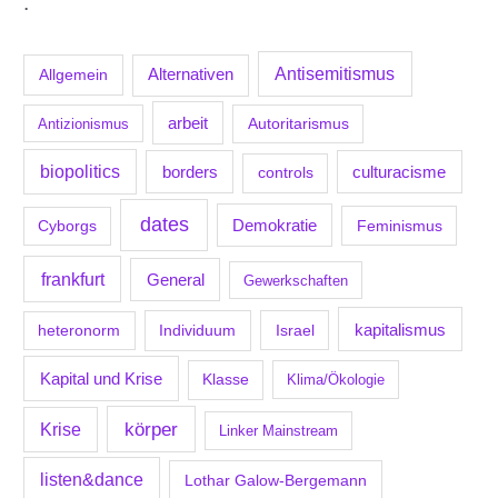
.
Antisemitismus
Allgemein
Alternativen
arbeit
Antizionismus
Autoritarismus
biopolitics
borders
culturacisme
controls
dates
Demokratie
Feminismus
Cyborgs
frankfurt
General
Gewerkschaften
kapitalismus
Individuum
Israel
heteronorm
Kapital und Krise
Klasse
Klima/Ökologie
körper
Krise
Linker Mainstream
listen&dance
Lothar Galow-Bergemann