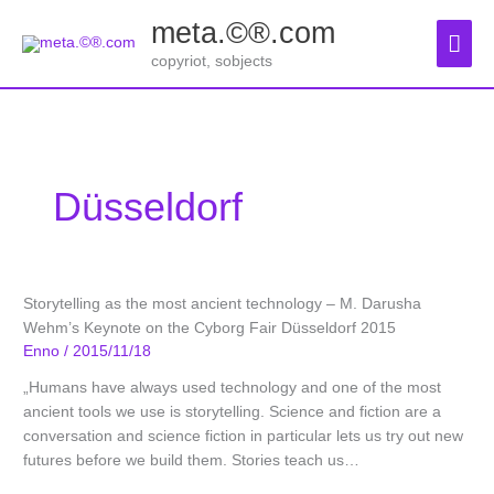
Zum
meta.©®.com
Inhalt
Hau
springen
copyriot, sobjects
Düsseldorf
Storytelling as the most ancient technology – M. Darusha
Wehm’s Keynote on the Cyborg Fair Düsseldorf 2015
Enno
/
2015/11/18
„Humans have always used technology and one of the most
ancient tools we use is storytelling. Science and fiction are a
conversation and science fiction in particular lets us try out new
futures before we build them. Stories teach us
…