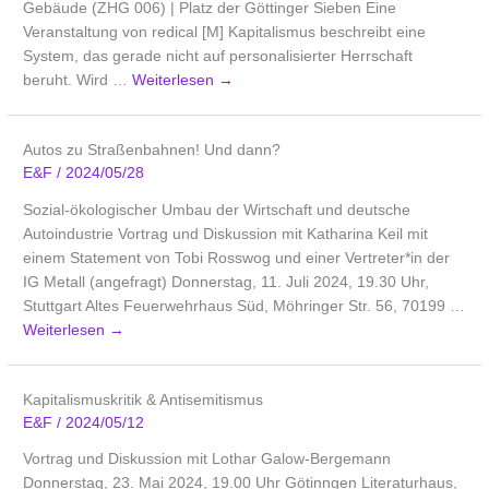
Gebäude (ZHG 006) | Platz der Göttinger Sieben Eine
Veranstaltung von redical [M] Kapitalismus beschreibt eine
System, das gerade nicht auf personalisierter Herrschaft
beruht. Wird …
Weiterlesen
→
Autos zu Straßenbahnen! Und dann?
E&F
/
2024/05/28
Sozial-ökologischer Umbau der Wirtschaft und deutsche
Autoindustrie Vortrag und Diskussion mit Katharina Keil mit
einem Statement von Tobi Rosswog und einer Vertreter*in der
IG Metall (angefragt) Donnerstag, 11. Juli 2024, 19.30 Uhr,
Stuttgart Altes Feuerwehrhaus Süd, Möhringer Str. 56, 70199 …
Weiterlesen
→
Kapitalismuskritik & Antisemitismus
E&F
/
2024/05/12
Vortrag und Diskussion mit Lothar Galow-Bergemann
Donnerstag, 23. Mai 2024, 19.00 Uhr Götinngen Literaturhaus,