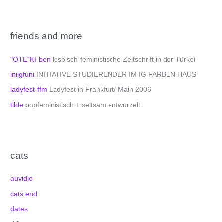
friends and more
"ÖTE"KI-ben
lesbisch-feministische Zeitschrift in der Türkei
iniigfuni
INITIATIVE STUDIERENDER IM IG FARBEN HAUS
ladyfest-ffm
Ladyfest in Frankfurt/ Main 2006
tilde
popfeministisch + seltsam entwurzelt
cats
auvidio
cats end
dates