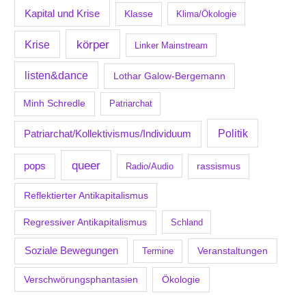
Kapital und Krise
Klasse
Klima/Ökologie
körper
Krise
Linker Mainstream
listen&dance
Lothar Galow-Bergemann
Minh Schredle
Patriarchat
Politik
Patriarchat/Kollektivismus/Individuum
queer
pops
Radio/Audio
rassismus
Reflektierter Antikapitalismus
Regressiver Antikapitalismus
Schland
Soziale Bewegungen
Veranstaltungen
Termine
Verschwörungsphantasien
Ökologie