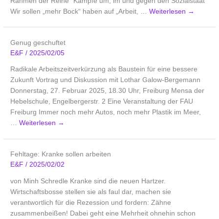
Rahmen der Reihe “Kämpfe um, im und gegen den Sozialstaat”
Wir sollen „mehr Bock“ haben auf „Arbeit, …
Weiterlesen
→
Genug geschuftet
E&F
/
2025/02/05
Radikale Arbeitszeitverkürzung als Baustein für eine bessere
Zukunft Vortrag und Diskussion mit Lothar Galow-Bergemann
Donnerstag, 27. Februar 2025, 18.30 Uhr, Freiburg Mensa der
Hebelschule, Engelbergerstr. 2 Eine Veranstaltung der FAU
Freiburg Immer noch mehr Autos, noch mehr Plastik im Meer,
…
Weiterlesen
→
Fehltage: Kranke sollen arbeiten
E&F
/
2025/02/02
von Minh Schredle Kranke sind die neuen Hartzer.
Wirtschaftsbosse stellen sie als faul dar, machen sie
verantwortlich für die Rezession und fordern: Zähne
zusammenbeißen! Dabei geht eine Mehrheit ohnehin schon