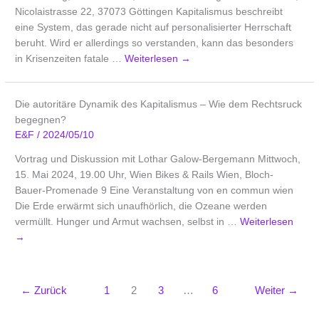
Nicolaistrasse 22, 37073 Göttingen Kapitalismus beschreibt
eine System, das gerade nicht auf personalisierter Herrschaft
beruht. Wird er allerdings so verstanden, kann das besonders
in Krisenzeiten fatale …
Weiterlesen
→
Die autoritäre Dynamik des Kapitalismus – Wie dem Rechtsruck
begegnen?
E&F
/
2024/05/10
Vortrag und Diskussion mit Lothar Galow-Bergemann Mittwoch,
15. Mai 2024, 19.00 Uhr, Wien Bikes & Rails Wien, Bloch-
Bauer-Promenade 9 Eine Veranstaltung von en commun wien
Die Erde erwärmt sich unaufhörlich, die Ozeane werden
vermüllt. Hunger und Armut wachsen, selbst in …
Weiterlesen
→
←
Zurück
1
2
3
…
6
Weiter
→