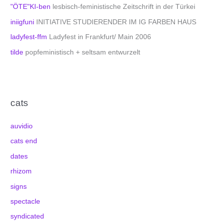
"ÖTE"KI-ben
lesbisch-feministische Zeitschrift in der Türkei
iniigfuni
INITIATIVE STUDIERENDER IM IG FARBEN HAUS
ladyfest-ffm
Ladyfest in Frankfurt/ Main 2006
tilde
popfeministisch + seltsam entwurzelt
cats
auvidio
cats end
dates
rhizom
signs
spectacle
syndicated