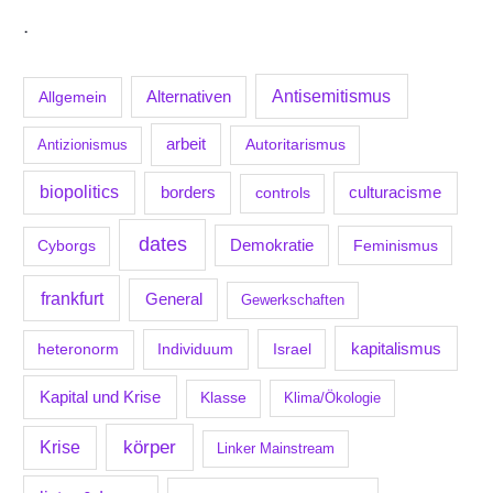
.
Antisemitismus
Allgemein
Alternativen
arbeit
Antizionismus
Autoritarismus
biopolitics
borders
culturacisme
controls
dates
Demokratie
Feminismus
Cyborgs
frankfurt
General
Gewerkschaften
kapitalismus
Individuum
Israel
heteronorm
Kapital und Krise
Klasse
Klima/Ökologie
körper
Krise
Linker Mainstream