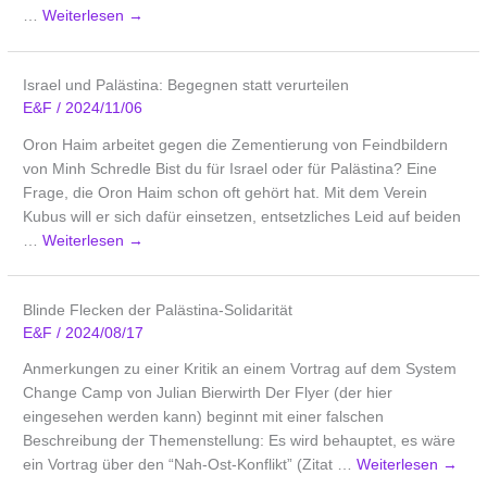
…
Weiterlesen
→
Israel und Palästina: Begegnen statt verurteilen
E&F
/
2024/11/06
Oron Haim arbeitet gegen die Zementierung von Feindbildern
von Minh Schredle Bist du für Israel oder für Palästina? Eine
Frage, die Oron Haim schon oft gehört hat. Mit dem Verein
Kubus will er sich dafür einsetzen, entsetzliches Leid auf beiden
…
Weiterlesen
→
Blinde Flecken der Palästina-Solidarität
E&F
/
2024/08/17
Anmerkungen zu einer Kritik an einem Vortrag auf dem System
Change Camp von Julian Bierwirth Der Flyer (der hier
eingesehen werden kann) beginnt mit einer falschen
Beschreibung der Themenstellung: Es wird behauptet, es wäre
ein Vortrag über den “Nah-Ost-Konflikt” (Zitat …
Weiterlesen
→