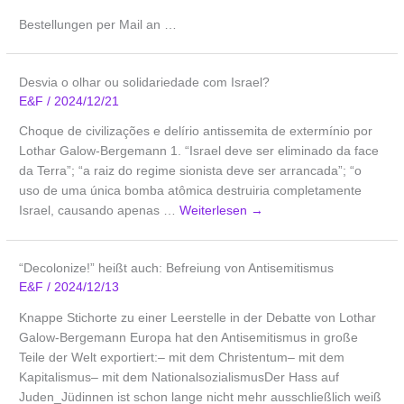
Bestellungen per Mail an …
Desvia o olhar ou solidariedade com Israel?
E&F
/
2024/12/21
Choque de civilizações e delírio antissemita de extermínio por
Lothar Galow-Bergemann 1. “Israel deve ser eliminado da face
da Terra”; “a raiz do regime sionista deve ser arrancada”; “o
uso de uma única bomba atômica destruiria completamente
Israel, causando apenas …
Weiterlesen
→
“Decolonize!” heißt auch: Befreiung von Antisemitismus
E&F
/
2024/12/13
Knappe Stichorte zu einer Leerstelle in der Debatte von Lothar
Galow-Bergemann Europa hat den Antisemitismus in große
Teile der Welt exportiert:– mit dem Christentum– mit dem
Kapitalismus– mit dem NationalsozialismusDer Hass auf
Juden_Jüdinnen ist schon lange nicht mehr ausschließlich weiß