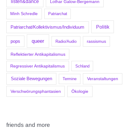
listen&dance
Lothar Galow-Bergemann
Minh Schredle
Patriarchat
Politik
Patriarchat/Kollektivismus/Individuum
queer
pops
Radio/Audio
rassismus
Reflektierter Antikapitalismus
Regressiver Antikapitalismus
Schland
Soziale Bewegungen
Veranstaltungen
Termine
Verschwörungsphantasien
Ökologie
friends and more