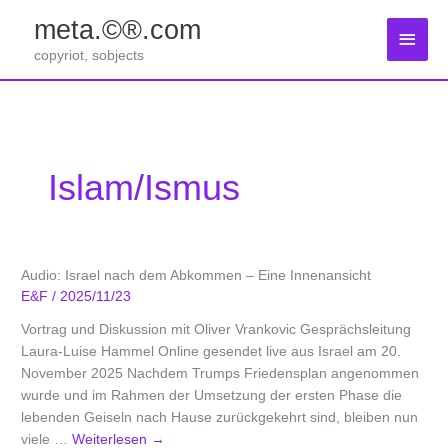
Zum
meta.©®.com
Inhalt
Haup
springen
copyriot, sobjects
Islam/ismus
Audio: Israel nach dem Abkommen – Eine Innenansicht
E&F
/
2025/11/23
Vortrag und Diskussion mit Oliver Vrankovic Gesprächsleitung
Laura-Luise Hammel Online gesendet live aus Israel am 20.
November 2025 Nachdem Trumps Friedensplan angenommen
wurde und im Rahmen der Umsetzung der ersten Phase die
lebenden Geiseln nach Hause zurückgekehrt sind, bleiben nun
viele …
Weiterlesen
→