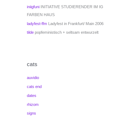
iniigfuni
INITIATIVE STUDIERENDER IM IG
FARBEN HAUS
ladyfest-ffm
Ladyfest in Frankfurt/ Main 2006
tilde
popfeministisch + seltsam entwurzelt
cats
auvidio
cats end
dates
rhizom
signs