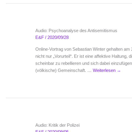
Audio: Psychoanalyse des Antisemitismus
E&F
/
2020/09/28
Online-Vortrag von Sebastian Winter gehalten am 
nicht nur „Vorurteil“. Er ist eine affektive Haltung,
scheinbar zu rebellieren und sich dabei einzufügen i
(völkische) Gemeinschaft. …
Weiterlesen
→
Audio: Kritik der Polizei
E&F
/
2020/09/05