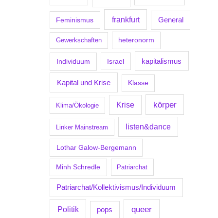
frankfurt
Feminismus
General
Gewerkschaften
heteronorm
kapitalismus
Individuum
Israel
Kapital und Krise
Klasse
körper
Krise
Klima/Ökologie
listen&dance
Linker Mainstream
Lothar Galow-Bergemann
Minh Schredle
Patriarchat
Patriarchat/Kollektivismus/Individuum
Politik
queer
pops