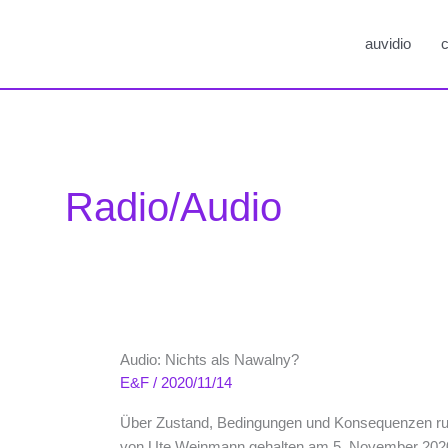
auvidio
c
Radio/Audio
Audio: Nichts als Nawalny?
E&F
/
2020/11/14
Über Zustand, Bedingungen und Konsequenzen russ
von Ute Weinmann gehalten am 5. November 2020,