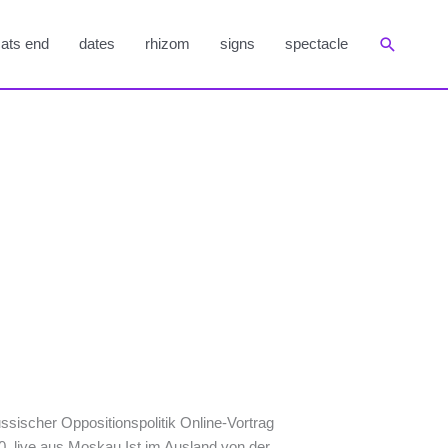
Suchen
ats end
dates
rhizom
signs
spectacle
ischer Oppositionspolitik Online-Vortrag
 live aus Moskau Ist im Ausland von der