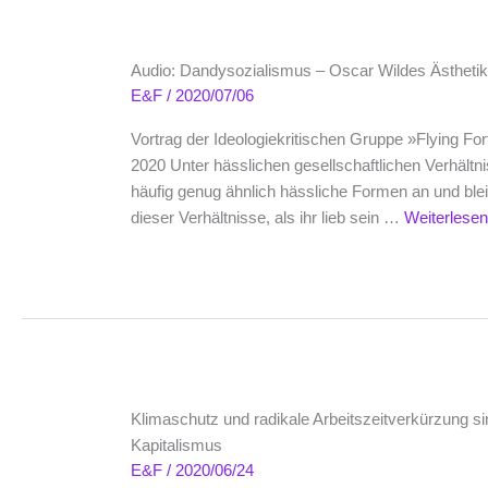
Audio: Dandysozialismus – Oscar Wildes Ästhetik 
E&F
/
2020/07/06
Vortrag der Ideologiekritischen Gruppe »Flying For
2020 Unter hässlichen gesellschaftlichen Verhält
häufig genug ähnlich hässliche Formen an und blei
dieser Verhältnisse, als ihr lieb sein …
Weiterlese
Klimaschutz und radikale Arbeitszeitverkürzung si
Kapitalismus
E&F
/
2020/06/24