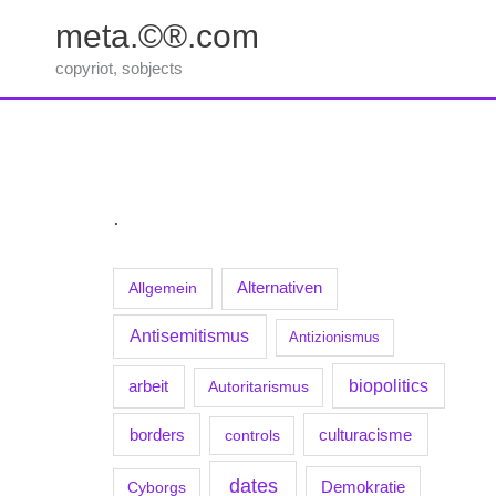
Zum
meta.©®.com
Inhalt
springen
copyriot, sobjects
.
Allgemein
Alternativen
Antisemitismus
Antizionismus
biopolitics
arbeit
Autoritarismus
borders
culturacisme
controls
dates
Demokratie
Cyborgs