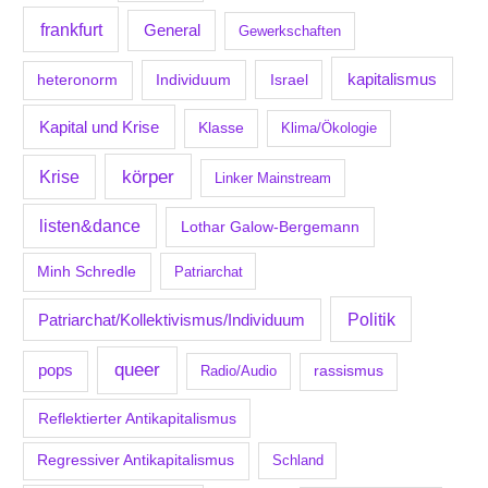
frankfurt
General
Gewerkschaften
kapitalismus
Individuum
Israel
heteronorm
Kapital und Krise
Klasse
Klima/Ökologie
körper
Krise
Linker Mainstream
listen&dance
Lothar Galow-Bergemann
Minh Schredle
Patriarchat
Politik
Patriarchat/Kollektivismus/Individuum
queer
pops
Radio/Audio
rassismus
Reflektierter Antikapitalismus
Regressiver Antikapitalismus
Schland