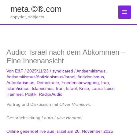
Zum
meta.©®.com
Inhalt
Haup
springen
copyriot, sobjects
Audio: Israel nach dem Abkommen –
Eine Innenansicht
Von
E&F
/
2025/11/23
/
syndicated
/
Antisemitismus
,
Antisemitismus/Antizionismus/Israel
,
Antizionismus
,
Autoritarismus
,
Demokratie
,
Friedensbewegung
,
Iran
,
Islam/ismus
,
Islamismus, Iran
,
Israel
,
Krise
,
Laura-Luise
Hammel
,
Politik
,
Radio/Audio
Vortrag und Diskussion mit
Oliver Vrankovic
Gesprächsleitung
Laura-Luise Hammel
Online gesendet live aus Israel am 20. November 2025