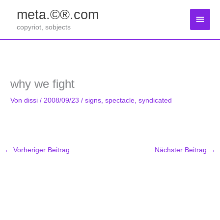
Zum
meta.©®.com
Inhalt
Haup
springen
copyriot, sobjects
why we fight
Von
dissi
/
2008/09/23
/
signs
,
spectacle
,
syndicated
←
Vorheriger Beitrag
Nächster Beitrag
→