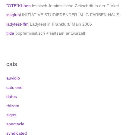
"ÖTE"KI-ben
lesbisch-feministische Zeitschrift in der Türkei
iniigfuni
INITIATIVE STUDIERENDER IM IG FARBEN HAUS
ladyfest-ffm
Ladyfest in Frankfurt/ Main 2006
tilde
popfeministisch + seltsam entwurzelt
cats
auvidio
cats end
dates
rhizom
signs
spectacle
syndicated