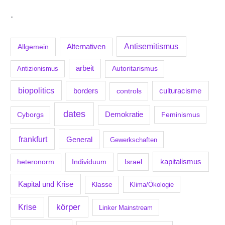
.
Antisemitismus
Allgemein
Alternativen
arbeit
Antizionismus
Autoritarismus
biopolitics
borders
culturacisme
controls
dates
Demokratie
Feminismus
Cyborgs
frankfurt
General
Gewerkschaften
kapitalismus
Individuum
Israel
heteronorm
Kapital und Krise
Klasse
Klima/Ökologie
körper
Krise
Linker Mainstream