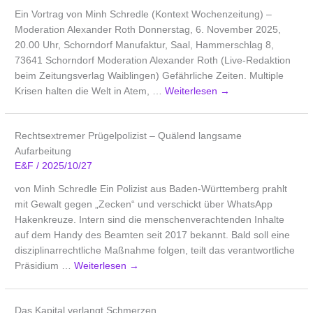
Ein Vortrag von Minh Schredle (Kontext Wochenzeitung) –
Moderation Alexander Roth Donnerstag, 6. November 2025,
20.00 Uhr, Schorndorf Manufaktur, Saal, Hammerschlag 8,
73641 Schorndorf Moderation Alexander Roth (Live-Redaktion
beim Zeitungsverlag Waiblingen) Gefährliche Zeiten. Multiple
Krisen halten die Welt in Atem, …
Weiterlesen
→
Rechtsextremer Prügelpolizist – Quälend langsame
Aufarbeitung
E&F
/
2025/10/27
von Minh Schredle Ein Polizist aus Baden-Württemberg prahlt
mit Gewalt gegen „Zecken“ und verschickt über WhatsApp
Hakenkreuze. Intern sind die menschenverachtenden Inhalte
auf dem Handy des Beamten seit 2017 bekannt. Bald soll eine
disziplinarrechtliche Maßnahme folgen, teilt das verantwortliche
Präsidium …
Weiterlesen
→
Das Kapital verlangt Schmerzen