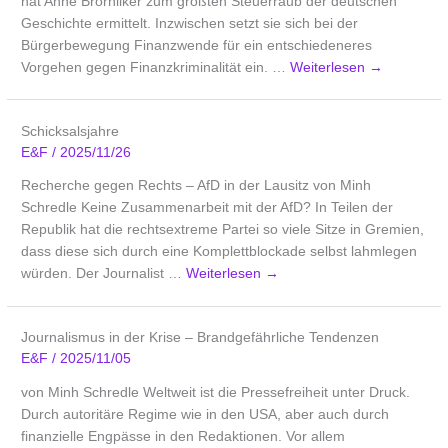
hat Anne Brorhilker zum größten Steuerraub der deutschen
Geschichte ermittelt. Inzwischen setzt sie sich bei der
Bürgerbewegung Finanzwende für ein entschiedeneres
Vorgehen gegen Finanzkriminalität ein. …
Weiterlesen
→
Schicksalsjahre
E&F
/
2025/11/26
Recherche gegen Rechts – AfD in der Lausitz von Minh
Schredle Keine Zusammenarbeit mit der AfD? In Teilen der
Republik hat die rechtsextreme Partei so viele Sitze in Gremien,
dass diese sich durch eine Komplettblockade selbst lahmlegen
würden. Der Journalist …
Weiterlesen
→
Journalismus in der Krise – Brandgefährliche Tendenzen
E&F
/
2025/11/05
von Minh Schredle Weltweit ist die Pressefreiheit unter Druck.
Durch autoritäre Regime wie in den USA, aber auch durch
finanzielle Engpässe in den Redaktionen. Vor allem