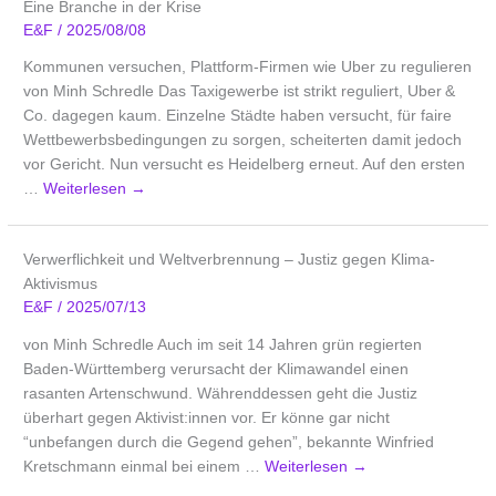
Eine Branche in der Krise
E&F
/
2025/08/08
Kommunen versuchen, Plattform-Firmen wie Uber zu regulieren
von Minh Schredle Das Taxigewerbe ist strikt reguliert, Uber &
Co. dagegen kaum. Einzelne Städte haben versucht, für faire
Wettbewerbsbedingungen zu sorgen, scheiterten damit jedoch
vor Gericht. Nun versucht es Heidelberg erneut. Auf den ersten
…
Weiterlesen
→
Verwerflichkeit und Weltverbrennung – Justiz gegen Klima-
Aktivismus
E&F
/
2025/07/13
von Minh Schredle Auch im seit 14 Jahren grün regierten
Baden-Württemberg verursacht der Klimawandel einen
rasanten Artenschwund. Währenddessen geht die Justiz
überhart gegen Aktivist:innen vor. Er könne gar nicht
“unbefangen durch die Gegend gehen”, bekannte Winfried
Kretschmann einmal bei einem …
Weiterlesen
→