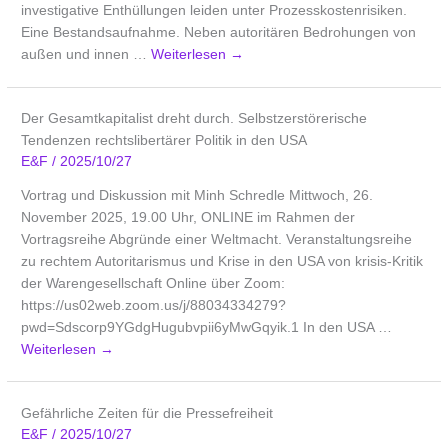
investigative Enthüllungen leiden unter Prozesskostenrisiken.
Eine Bestandsaufnahme. Neben autoritären Bedrohungen von
außen und innen …
Weiterlesen
→
Der Gesamtkapitalist dreht durch. Selbstzerstörerische
Tendenzen rechtslibertärer Politik in den USA
E&F
/
2025/10/27
Vortrag und Diskussion mit Minh Schredle Mittwoch, 26.
November 2025, 19.00 Uhr, ONLINE im Rahmen der
Vortragsreihe Abgründe einer Weltmacht. Veranstaltungsreihe
zu rechtem Autoritarismus und Krise in den USA von krisis-Kritik
der Warengesellschaft Online über Zoom:
https://us02web.zoom.us/j/88034334279?
pwd=Sdscorp9YGdgHugubvpii6yMwGqyik.1 In den USA …
Weiterlesen
→
Gefährliche Zeiten für die Pressefreiheit
E&F
/
2025/10/27