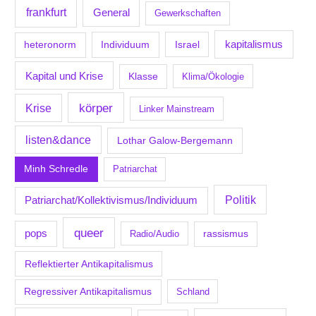
frankfurt
General
Gewerkschaften
kapitalismus
Individuum
Israel
heteronorm
Kapital und Krise
Klasse
Klima/Ökologie
körper
Krise
Linker Mainstream
listen&dance
Lothar Galow-Bergemann
Minh Schredle
Patriarchat
Politik
Patriarchat/Kollektivismus/Individuum
queer
pops
Radio/Audio
rassismus
Reflektierter Antikapitalismus
Regressiver Antikapitalismus
Schland