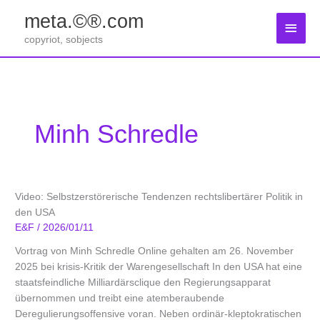
Zum
meta.©®.com
Inhalt
Haup
springen
copyriot, sobjects
Minh Schredle
Video: Selbstzerstörerische Tendenzen rechtslibertärer Politik in
den USA
E&F
/
2026/01/11
Vortrag von Minh Schredle Online gehalten am 26. November
2025 bei krisis-Kritik der Warengesellschaft In den USA hat eine
staatsfeindliche Milliardärsclique den Regierungsapparat
übernommen und treibt eine atemberaubende
Deregulierungsoffensive voran. Neben ordinär-kleptokratischen