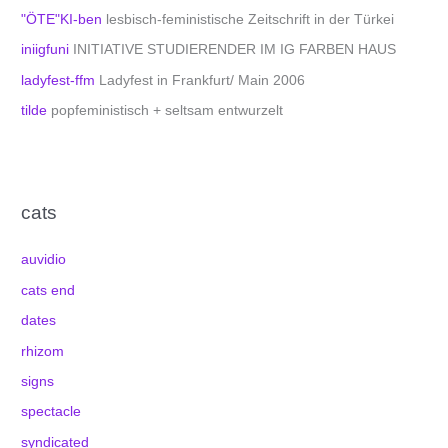
"ÖTE"KI-ben
lesbisch-feministische Zeitschrift in der Türkei
iniigfuni
INITIATIVE STUDIERENDER IM IG FARBEN HAUS
ladyfest-ffm
Ladyfest in Frankfurt/ Main 2006
tilde
popfeministisch + seltsam entwurzelt
cats
auvidio
cats end
dates
rhizom
signs
spectacle
syndicated