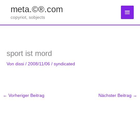
Zum
meta.©®.com
Inhalt
Haup
springen
copyriot, sobjects
sport ist mord
Von
dissi
/
2008/11/06
/
syndicated
←
Vorheriger Beitrag
Nächster Beitrag
→