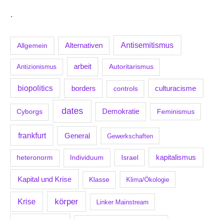
.
Antisemitismus
Allgemein
Alternativen
arbeit
Antizionismus
Autoritarismus
biopolitics
borders
culturacisme
controls
dates
Demokratie
Feminismus
Cyborgs
frankfurt
General
Gewerkschaften
kapitalismus
Individuum
Israel
heteronorm
Kapital und Krise
Klasse
Klima/Ökologie
körper
Krise
Linker Mainstream