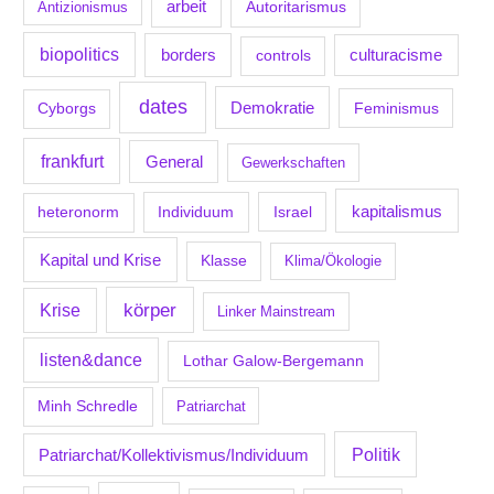
arbeit
Antizionismus
Autoritarismus
biopolitics
borders
culturacisme
controls
dates
Demokratie
Feminismus
Cyborgs
frankfurt
General
Gewerkschaften
kapitalismus
Individuum
Israel
heteronorm
Kapital und Krise
Klasse
Klima/Ökologie
körper
Krise
Linker Mainstream
listen&dance
Lothar Galow-Bergemann
Minh Schredle
Patriarchat
Politik
Patriarchat/Kollektivismus/Individuum