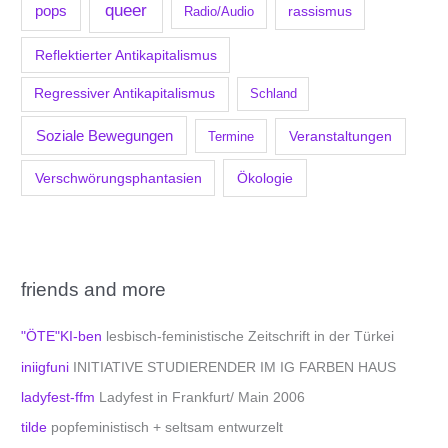
queer
pops
Radio/Audio
rassismus
Reflektierter Antikapitalismus
Regressiver Antikapitalismus
Schland
Soziale Bewegungen
Veranstaltungen
Termine
Verschwörungsphantasien
Ökologie
friends and more
"ÖTE"KI-ben
lesbisch-feministische Zeitschrift in der Türkei
iniigfuni
INITIATIVE STUDIERENDER IM IG FARBEN HAUS
ladyfest-ffm
Ladyfest in Frankfurt/ Main 2006
tilde
popfeministisch + seltsam entwurzelt