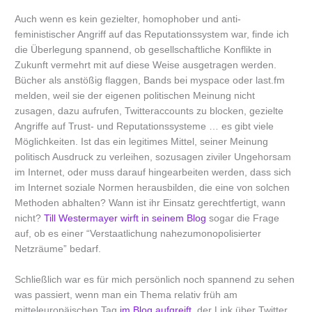
Auch wenn es kein gezielter, homophober und anti-
feministischer Angriff auf das Reputationssystem war, finde ich
die Überlegung spannend, ob gesellschaftliche Konflikte in
Zukunft vermehrt mit auf diese Weise ausgetragen werden.
Bücher als anstößig flaggen, Bands bei myspace oder last.fm
melden, weil sie der eigenen politischen Meinung nicht
zusagen, dazu aufrufen, Twitteraccounts zu blocken, gezielte
Angriffe auf Trust- und Reputationssysteme … es gibt viele
Möglichkeiten. Ist das ein legitimes Mittel, seiner Meinung
politisch Ausdruck zu verleihen, sozusagen ziviler Ungehorsam
im Internet, oder muss darauf hingearbeiten werden, dass sich
im Internet soziale Normen herausbilden, die eine von solchen
Methoden abhalten? Wann ist ihr Einsatz gerechtfertigt, wann
nicht?
Till Westermayer wirft in seinem Blog
sogar die Frage
auf, ob es einer “Verstaatlichung nahezumonopolisierter
Netzräume” bedarf.
Schließlich war es für mich persönlich noch spannend zu sehen
was passiert, wenn man ein Thema relativ früh am
mitteleuropäischen Tag
im Blog aufgreift
, der Link über Twitter