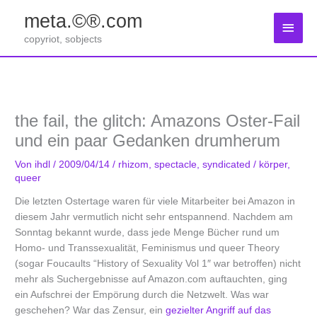
Zum
meta.©®.com
Inhalt
Haup
springen
copyriot, sobjects
the fail, the glitch: Amazons Oster-Fail
und ein paar Gedanken drumherum
Von
ihdl
/
2009/04/14
/
rhizom
,
spectacle
,
syndicated
/
körper
,
queer
Die letzten Ostertage waren für viele Mitarbeiter bei Amazon in
diesem Jahr vermutlich nicht sehr entspannend. Nachdem am
Sonntag bekannt wurde, dass jede Menge Bücher rund um
Homo- und Transsexualität, Feminismus und queer Theory
(sogar Foucaults “History of Sexuality Vol 1″ war betroffen) nicht
mehr als Suchergebnisse auf Amazon.com auftauchten, ging
ein Aufschrei der Empörung durch die Netzwelt. Was war
geschehen? War das Zensur, ein
gezielter Angriff auf das