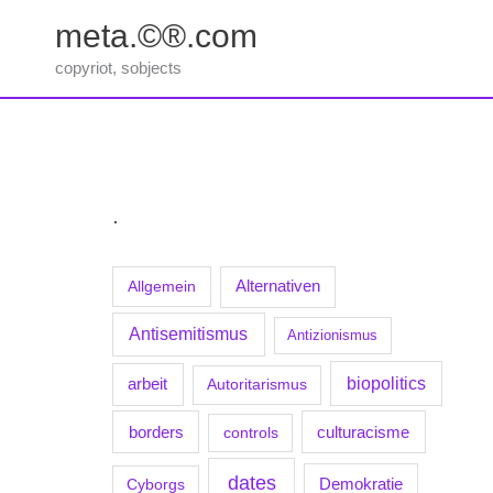
Zum
meta.©®.com
Inhalt
springen
copyriot, sobjects
.
Allgemein
Alternativen
Antisemitismus
Antizionismus
biopolitics
arbeit
Autoritarismus
borders
culturacisme
controls
dates
Demokratie
Cyborgs