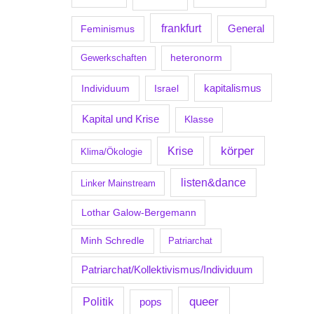
frankfurt
Feminismus
General
Gewerkschaften
heteronorm
kapitalismus
Individuum
Israel
Kapital und Krise
Klasse
körper
Krise
Klima/Ökologie
listen&dance
Linker Mainstream
Lothar Galow-Bergemann
Minh Schredle
Patriarchat
Patriarchat/Kollektivismus/Individuum
Politik
queer
pops