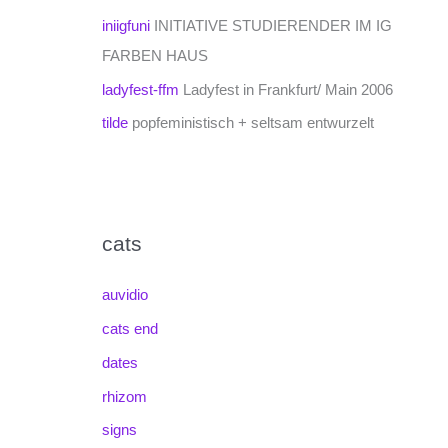
iniigfuni
INITIATIVE STUDIERENDER IM IG
FARBEN HAUS
ladyfest-ffm
Ladyfest in Frankfurt/ Main 2006
tilde
popfeministisch + seltsam entwurzelt
cats
auvidio
cats end
dates
rhizom
signs