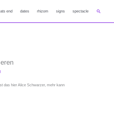
Suchen
ats end
dates
rhizom
signs
spectacle
ieren
d
st das hier Alice Schwarzer, mehr kann