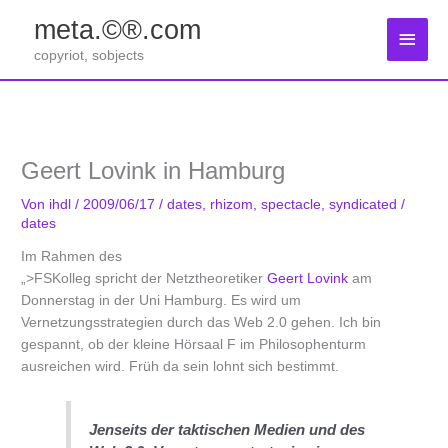
Zum
meta.©®.com
Inhalt
Haup
springen
copyriot, sobjects
Geert Lovink in Hamburg
Von
ihdl
/
2009/06/17
/
dates
,
rhizom
,
spectacle
,
syndicated
/
dates
Im Rahmen des
„>FSKolleg spricht der Netztheoretiker
Geert Lovink
am
Donnerstag in der Uni Hamburg. Es wird um
Vernetzungsstrategien durch das Web 2.0 gehen. Ich bin
gespannt, ob der kleine Hörsaal F im Philosophenturm
ausreichen wird. Früh da sein lohnt sich bestimmt.
Jenseits der taktischen Medien und des