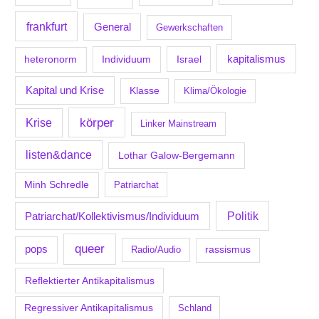
frankfurt
General
Gewerkschaften
kapitalismus
Individuum
Israel
heteronorm
Kapital und Krise
Klasse
Klima/Ökologie
körper
Krise
Linker Mainstream
listen&dance
Lothar Galow-Bergemann
Minh Schredle
Patriarchat
Politik
Patriarchat/Kollektivismus/Individuum
queer
pops
Radio/Audio
rassismus
Reflektierter Antikapitalismus
Regressiver Antikapitalismus
Schland