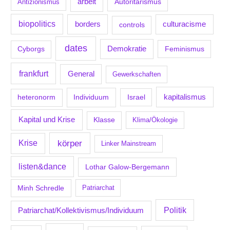
arbeit
Antizionismus
Autoritarismus
biopolitics
borders
culturacisme
controls
dates
Demokratie
Feminismus
Cyborgs
frankfurt
General
Gewerkschaften
kapitalismus
Individuum
Israel
heteronorm
Kapital und Krise
Klasse
Klima/Ökologie
körper
Krise
Linker Mainstream
listen&dance
Lothar Galow-Bergemann
Minh Schredle
Patriarchat
Politik
Patriarchat/Kollektivismus/Individuum