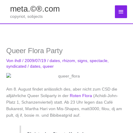
Zum
meta.©®.com
Inhalt
Haup
springen
copyriot, sobjects
Queer Flora Party
Von
ihdl
/
2009/07/19
/
dates
,
rhizom
,
signs
,
spectacle
,
syndicated
/
dates
,
queer
Am 8. August findet anlässlich des, aber nicht zum CSD die
alljährliche Queer Soliparty in der
Roten Flora
(Achidi-John-
Platz 1, Schanzenviertel) statt. Ab 23 Uhr legen das Café
Bukarest, Martha Hari von Mis-Shapes, matt3000, filou, dj am
pult, dj if, bosie m. und Bibibeatgrid auf.