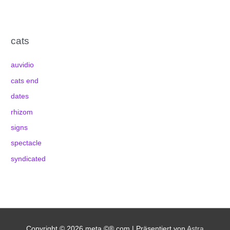
cats
auvidio
cats end
dates
rhizom
signs
spectacle
syndicated
Copyright © 2026
meta.©®.com
| Präsentiert von
Astra